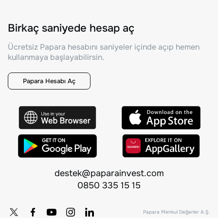
Birkaç saniyede hesap aç
Ücretsiz Papara hesabını saniyeler içinde açıp hemen
kullanmaya başlayabilirsin.
Papara Hesabı Aç
destek@paparainvest.com
0850 335 15 15
Papara Menkul Değerler A.Ş.