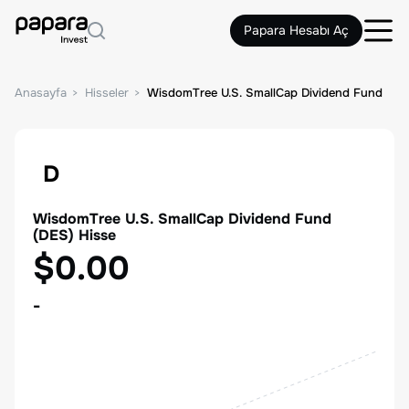
Papara Hesabı Aç
Anasayfa
Hisseler
WisdomTree U.S. SmallCap Dividend Fund
D
WisdomTree U.S. SmallCap Dividend Fund
(
DES
) Hisse
$0.00
-