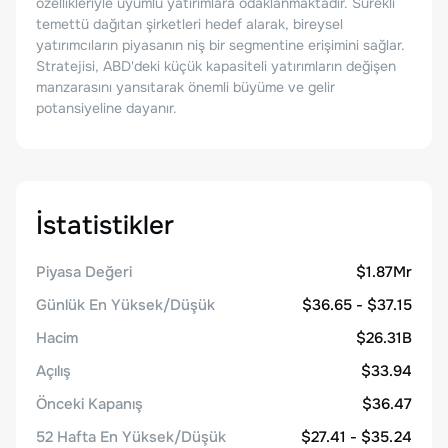
özellikleriyle uyumlu yatırımlara odaklanmaktadır. Sürekli
temettü dağıtan şirketleri hedef alarak, bireysel
yatırımcıların piyasanın niş bir segmentine erişimini sağlar.
Stratejisi, ABD'deki küçük kapasiteli yatırımların değişen
manzarasını yansıtarak önemli büyüme ve gelir
potansiyeline dayanır.
İstatistikler
Piyasa Değeri
$1.87Mr
Günlük En Yüksek/Düşük
$36.65 - $37.15
Hacim
$26.31B
Açılış
$33.94
Önceki Kapanış
$36.47
52 Hafta En Yüksek/Düşük
$27.41 - $35.24