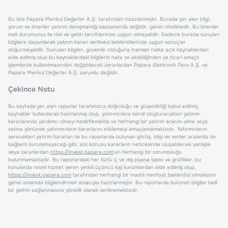
Bu site Papara Menkul Değerler A.Ş. tarafından hazırlanmıştır. Burada yer alan bilgi,
yorum ve öneriler yatırım danışmanlığı kapsamında değildir, genel niteliktedir. Bu öneriler
mali durumunuz ile risk ve getiri tercihlerinize uygun olmayabilir. Sadece burada sunulan
bilgilere dayanılarak yatırım kararı verilmesi beklentilerinize uygun sonuçlar
doğurmayabilir. Sunulan bilgiler, güvenilir olduğuna inanılan halka açık kaynaklardan
elde edilmiş olup bu kaynaklardaki bilgilerin hata ve eksikliğinden ve ticari amaçlı
işlemlerde kullanılmasından doğabilecek zararlardan Papara Elektronik Para A.Ş. ve
Papara Menkul Değerler A.Ş. sorumlu değildir.
Çekince Notu
Bu sayfada yer alan raporlar tarafımızca doğruluğu ve güvenilirliği kabul edilmiş
kaynaklar kullanılarak hazırlanmış olup, yatırımcılara kendi oluşturacakları yatırım
kararlarında yardımcı olmayı hedeflemekte ve herhangi bir yatırım aracını alma veya
satma yönünde yatırımcıların kararlarını etkilemeyi amaçlamamaktadır. Yatırımcıların
verecekleri yatırım kararları ile bu raporlarda bulunan görüş, bilgi ve veriler arasında bir
bağlantı kurulamayacağı gibi, söz konusu kararların neticesinde oluşabilecek yanlışlık
veya zararlardan
https://invest.papara.com
'un herhangi bir sorumluluğu
bulunmamaktadır. Bu raporlardaki her türlü iç ve dış piyasa tablo ve grafikler, bu
konularda resmi hizmet veren yetkili üçüncü kişi kurumlardan elde edilmiş olup,
https://invest.papara.com
tarafından herhangi bir maddi menfaat beklentisi olmaksızın
genel anlamda bilgilendirmek amacıyla hazırlanmıştır. Bu raporlarda bulunan bilgiler belli
bir gelirin sağlanmasına yönelik olarak verilmemektedir.