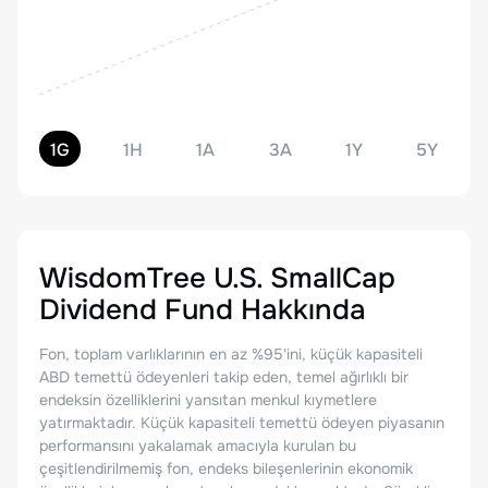
1G
1H
1A
3A
1Y
5Y
WisdomTree U.S. SmallCap
Dividend Fund
Hakkında
Fon, toplam varlıklarının en az %95'ini, küçük kapasiteli
ABD temettü ödeyenleri takip eden, temel ağırlıklı bir
endeksin özelliklerini yansıtan menkul kıymetlere
yatırmaktadır. Küçük kapasiteli temettü ödeyen piyasanın
performansını yakalamak amacıyla kurulan bu
çeşitlendirilmemiş fon, endeks bileşenlerinin ekonomik