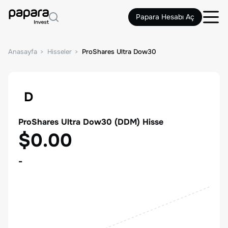
Papara Hesabı Aç
Anasayfa
Hisseler
ProShares Ultra Dow30
D
ProShares Ultra Dow30
(
DDM
) Hisse
$0.00
-