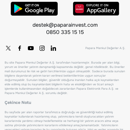
destek@paparainvest.com
0850 335 15 15
Papara Menkul Değerler A.Ş.
Bu site Papara Menkul Değerler A.Ş. tarafından hazırlanmıştır. Burada yer alan bilgi,
yorum ve öneriler yatırım danışmanlığı kapsamında değildir, genel niteliktedir. Bu öneriler
mali durumunuz ile risk ve getiri tercihlerinize uygun olmayabilir. Sadece burada sunulan
bilgilere dayanılarak yatırım kararı verilmesi beklentilerinize uygun sonuçlar
doğurmayabilir. Sunulan bilgiler, güvenilir olduğuna inanılan halka açık kaynaklardan
elde edilmiş olup bu kaynaklardaki bilgilerin hata ve eksikliğinden ve ticari amaçlı
işlemlerde kullanılmasından doğabilecek zararlardan Papara Elektronik Para A.Ş. ve
Papara Menkul Değerler A.Ş. sorumlu değildir.
Çekince Notu
Bu sayfada yer alan raporlar tarafımızca doğruluğu ve güvenilirliği kabul edilmiş
kaynaklar kullanılarak hazırlanmış olup, yatırımcılara kendi oluşturacakları yatırım
kararlarında yardımcı olmayı hedeflemekte ve herhangi bir yatırım aracını alma veya
satma yönünde yatırımcıların kararlarını etkilemeyi amaçlamamaktadır. Yatırımcıların
verecekleri yatırım kararları ile bu raporlarda bulunan görüş, bilgi ve veriler arasında bir