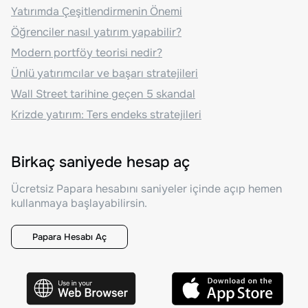
Yatırımda Çeşitlendirmenin Önemi
Öğrenciler nasıl yatırım yapabilir?
Modern portföy teorisi nedir?
Ünlü yatırımcılar ve başarı stratejileri
Wall Street tarihine geçen 5 skandal
Krizde yatırım: Ters endeks stratejileri
Birkaç saniyede hesap aç
Ücretsiz Papara hesabını saniyeler içinde açıp hemen
kullanmaya başlayabilirsin.
Papara Hesabı Aç