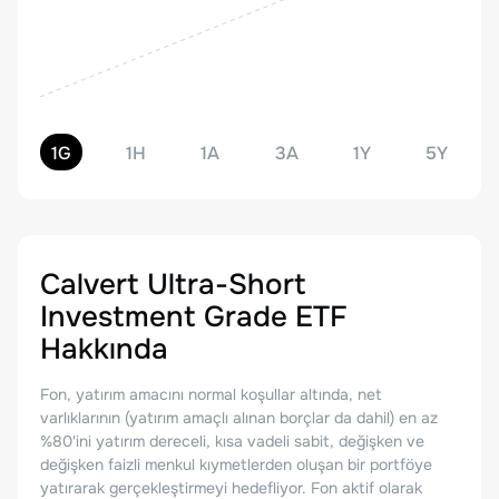
1G
1H
1A
3A
1Y
5Y
Calvert Ultra-Short
Investment Grade ETF
Hakkında
Fon, yatırım amacını normal koşullar altında, net
varlıklarının (yatırım amaçlı alınan borçlar da dahil) en az
%80'ini yatırım dereceli, kısa vadeli sabit, değişken ve
değişken faizli menkul kıymetlerden oluşan bir portföye
yatırarak gerçekleştirmeyi hedefliyor. Fon aktif olarak