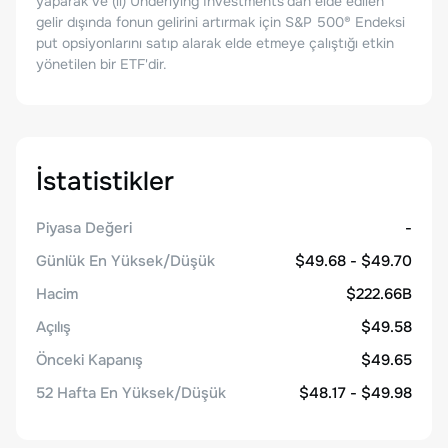
yaparak ve (ii) Underlying Investments'dan elde edilen
gelir dışında fonun gelirini artırmak için S&P 500® Endeksi
put opsiyonlarını satıp alarak elde etmeye çalıştığı etkin
yönetilen bir ETF'dir.
İstatistikler
Piyasa Değeri
-
Günlük En Yüksek/Düşük
$49.68 - $49.70
Hacim
$222.66B
Açılış
$49.58
Önceki Kapanış
$49.65
52 Hafta En Yüksek/Düşük
$48.17 - $49.98