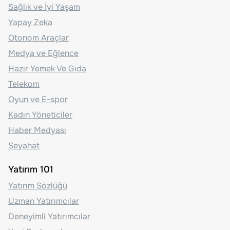
Sağlık ve İyi Yaşam
Yapay Zeka
Otonom Araçlar
Medya ve Eğlence
Hazır Yemek Ve Gıda
Telekom
Oyun ve E-spor
Kadın Yöneticiler
Haber Medyası
Seyahat
Yatırım 101
Yatırım Sözlüğü
Uzman Yatırımcılar
Deneyimli Yatırımcılar