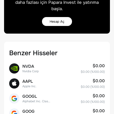
daha fazlası için Papara Invest ile yatırıma
başla.
Hesap Aç
Benzer Hisseler
$0.00
NVDA
Nvidia Corp
$0.00
(%
100.00
)
$0.00
AAPL
Apple Inc.
$0.00
(%
100.00
)
$0.00
GOOGL
Alphabet Inc. Class A Common Stock
$0.00
(%
100.00
)
$0.00
GOOG