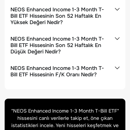
NEOS Enhanced Income 1-3 Month T-
Bill ETF Hissesinin Son 52 Haftalık En
Yüksek Değeri Nedir?
NEOS Enhanced Income 1-3 Month T-
Bill ETF Hissesinin Son 52 Haftalık En
Düşük Değeri Nedir?
NEOS Enhanced Income 1-3 Month T-
Bill ETF Hissesinin F/K Oranı Nedir?
"
NEOS Enhanced Income 1-3 Month T-Bill ETF
"
hissesini canlı verilerle takip et, öne çıkan
istatistikleri incele. Yeni hisseleri keşfetmek ve