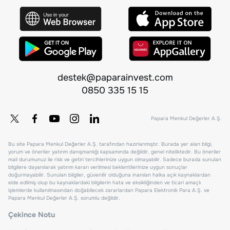
destek@paparainvest.com
0850 335 15 15
Papara Menkul Değerler A.Ş.
Bu site Papara Menkul Değerler A.Ş. tarafından hazırlanmıştır. Burada yer alan bilgi,
yorum ve öneriler yatırım danışmanlığı kapsamında değildir, genel niteliktedir. Bu öneriler
mali durumunuz ile risk ve getiri tercihlerinize uygun olmayabilir. Sadece burada sunulan
bilgilere dayanılarak yatırım kararı verilmesi beklentilerinize uygun sonuçlar
doğurmayabilir. Sunulan bilgiler, güvenilir olduğuna inanılan halka açık kaynaklardan
elde edilmiş olup bu kaynaklardaki bilgilerin hata ve eksikliğinden ve ticari amaçlı
işlemlerde kullanılmasından doğabilecek zararlardan Papara Elektronik Para A.Ş. ve
Papara Menkul Değerler A.Ş. sorumlu değildir.
Çekince Notu