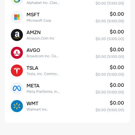
Alphabet Inc. Class C Capital Stock
$0.00
(%
100.00
)
$0.00
MSFT
Microsoft Corp
$0.00
(%
100.00
)
$0.00
AMZN
Amazon.Com Inc
$0.00
(%
100.00
)
$0.00
AVGO
Broadcom Inc. Common Stock
$0.00
(%
100.00
)
$0.00
TSLA
Tesla, Inc. Common Stock
$0.00
(%
100.00
)
$0.00
META
Meta Platforms, Inc. Class A Common Stock
$0.00
(%
100.00
)
$0.00
WMT
Walmart Inc.
$0.00
(%
100.00
)