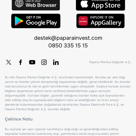
destek@paparainvest.com
0850 335 15 15
Papara Menkul Değerler A.Ş.
Bu site Papara Menkul Değerler A.Ş. tarafından hazırlanmıştır. Burada yer alan bilgi,
yorum ve öneriler yatırım danışmanlığı kapsamında değildir, genel niteliktedir. Bu öneriler
mali durumunuz ile risk ve getiri tercihlerinize uygun olmayabilir. Sadece burada sunulan
bilgilere dayanılarak yatırım kararı verilmesi beklentilerinize uygun sonuçlar
doğurmayabilir. Sunulan bilgiler, güvenilir olduğuna inanılan halka açık kaynaklardan
elde edilmiş olup bu kaynaklardaki bilgilerin hata ve eksikliğinden ve ticari amaçlı
işlemlerde kullanılmasından doğabilecek zararlardan Papara Elektronik Para A.Ş. ve
Papara Menkul Değerler A.Ş. sorumlu değildir.
Çekince Notu
Bu sayfada yer alan raporlar tarafımızca doğruluğu ve güvenilirliği kabul edilmiş
kaynaklar kullanılarak hazırlanmış olup, yatırımcılara kendi oluşturacakları yatırım