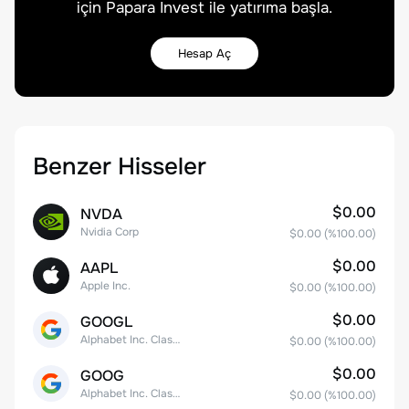
için Papara Invest ile yatırıma başla.
Hesap Aç
Benzer Hisseler
$0.00
NVDA
Nvidia Corp
$0.00
(%
100.00
)
$0.00
AAPL
Apple Inc.
$0.00
(%
100.00
)
$0.00
GOOGL
Alphabet Inc. Class A Common Stock
$0.00
(%
100.00
)
$0.00
GOOG
Alphabet Inc. Class C Capital Stock
$0.00
(%
100.00
)