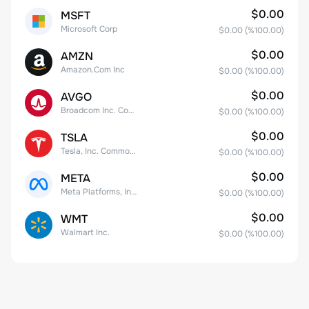
$0.00
MSFT
Microsoft Corp
$0.00
(%
100.00
)
$0.00
AMZN
Amazon.Com Inc
$0.00
(%
100.00
)
$0.00
AVGO
Broadcom Inc. Common Stock
$0.00
(%
100.00
)
$0.00
TSLA
Tesla, Inc. Common Stock
$0.00
(%
100.00
)
$0.00
META
Meta Platforms, Inc. Class A Common Stock
$0.00
(%
100.00
)
$0.00
WMT
Walmart Inc.
$0.00
(%
100.00
)