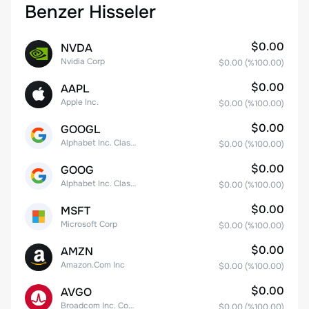
Benzer Hisseler
$0.00
NVDA
Nvidia Corp
$0.00
(%
100.00
)
$0.00
AAPL
Apple Inc.
$0.00
(%
100.00
)
$0.00
GOOGL
Alphabet Inc. Class A Common Stock
$0.00
(%
100.00
)
$0.00
GOOG
Alphabet Inc. Class C Capital Stock
$0.00
(%
100.00
)
$0.00
MSFT
Microsoft Corp
$0.00
(%
100.00
)
$0.00
AMZN
Amazon.Com Inc
$0.00
(%
100.00
)
$0.00
AVGO
Broadcom Inc. Common Stock
$0.00
(%
100.00
)