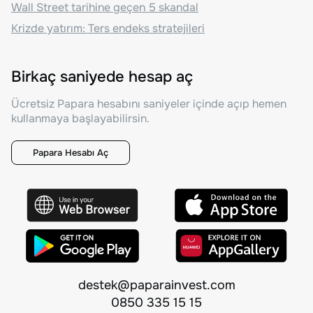
Wall Street tarihine geçen 5 skandal
Krizde yatırım: Ters endeks stratejileri
Birkaç saniyede hesap aç
Ücretsiz Papara hesabını saniyeler içinde açıp hemen
kullanmaya başlayabilirsin.
Papara Hesabı Aç
destek@paparainvest.com
0850 335 15 15