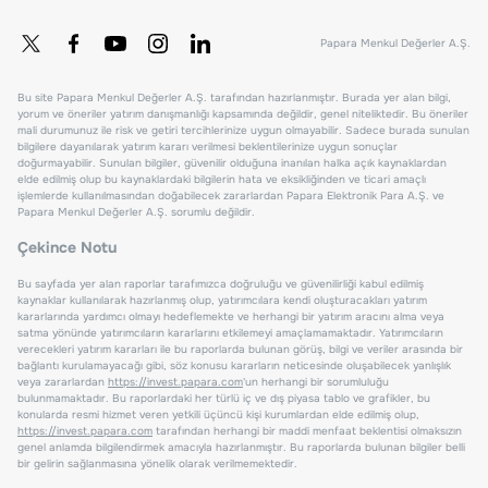
Papara Menkul Değerler A.Ş.
Bu site Papara Menkul Değerler A.Ş. tarafından hazırlanmıştır. Burada yer alan bilgi,
yorum ve öneriler yatırım danışmanlığı kapsamında değildir, genel niteliktedir. Bu öneriler
mali durumunuz ile risk ve getiri tercihlerinize uygun olmayabilir. Sadece burada sunulan
bilgilere dayanılarak yatırım kararı verilmesi beklentilerinize uygun sonuçlar
doğurmayabilir. Sunulan bilgiler, güvenilir olduğuna inanılan halka açık kaynaklardan
elde edilmiş olup bu kaynaklardaki bilgilerin hata ve eksikliğinden ve ticari amaçlı
işlemlerde kullanılmasından doğabilecek zararlardan Papara Elektronik Para A.Ş. ve
Papara Menkul Değerler A.Ş. sorumlu değildir.
Çekince Notu
Bu sayfada yer alan raporlar tarafımızca doğruluğu ve güvenilirliği kabul edilmiş
kaynaklar kullanılarak hazırlanmış olup, yatırımcılara kendi oluşturacakları yatırım
kararlarında yardımcı olmayı hedeflemekte ve herhangi bir yatırım aracını alma veya
satma yönünde yatırımcıların kararlarını etkilemeyi amaçlamamaktadır. Yatırımcıların
verecekleri yatırım kararları ile bu raporlarda bulunan görüş, bilgi ve veriler arasında bir
bağlantı kurulamayacağı gibi, söz konusu kararların neticesinde oluşabilecek yanlışlık
veya zararlardan
https://invest.papara.com
'un herhangi bir sorumluluğu
bulunmamaktadır. Bu raporlardaki her türlü iç ve dış piyasa tablo ve grafikler, bu
konularda resmi hizmet veren yetkili üçüncü kişi kurumlardan elde edilmiş olup,
https://invest.papara.com
tarafından herhangi bir maddi menfaat beklentisi olmaksızın
genel anlamda bilgilendirmek amacıyla hazırlanmıştır. Bu raporlarda bulunan bilgiler belli
bir gelirin sağlanmasına yönelik olarak verilmemektedir.