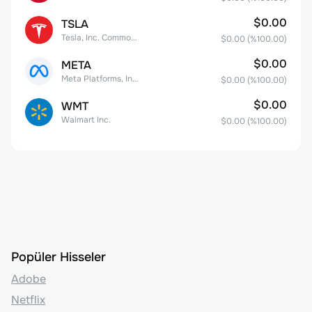
$0.00
TSLA
Tesla, Inc. Common Stock
$0.00
(%
100.00
)
$0.00
META
Meta Platforms, Inc. Class A Common Stock
$0.00
(%
100.00
)
$0.00
WMT
Walmart Inc.
$0.00
(%
100.00
)
Popüler Hisseler
Adobe
Netflix