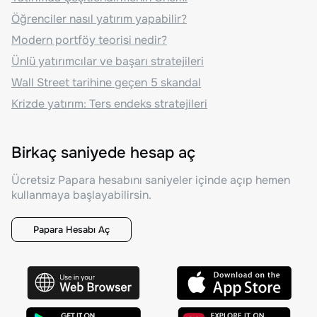
Öğrenciler nasıl yatırım yapabilir?
Modern portföy teorisi nedir?
Ünlü yatırımcılar ve başarı stratejileri
Wall Street tarihine geçen 5 skandal
Krizde yatırım: Ters endeks stratejileri
Birkaç saniyede hesap aç
Ücretsiz Papara hesabını saniyeler içinde açıp hemen
kullanmaya başlayabilirsin.
Papara Hesabı Aç