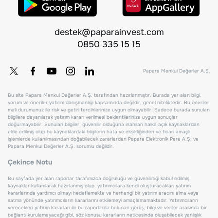
destek@paparainvest.com
0850 335 15 15
Papara Menkul Değerler A.Ş.
Bu site Papara Menkul Değerler A.Ş. tarafından hazırlanmıştır. Burada yer alan bilgi,
yorum ve öneriler yatırım danışmanlığı kapsamında değildir, genel niteliktedir. Bu öneriler
mali durumunuz ile risk ve getiri tercihlerinize uygun olmayabilir. Sadece burada sunulan
bilgilere dayanılarak yatırım kararı verilmesi beklentilerinize uygun sonuçlar
doğurmayabilir. Sunulan bilgiler, güvenilir olduğuna inanılan halka açık kaynaklardan
elde edilmiş olup bu kaynaklardaki bilgilerin hata ve eksikliğinden ve ticari amaçlı
işlemlerde kullanılmasından doğabilecek zararlardan Papara Elektronik Para A.Ş. ve
Papara Menkul Değerler A.Ş. sorumlu değildir.
Çekince Notu
Bu sayfada yer alan raporlar tarafımızca doğruluğu ve güvenilirliği kabul edilmiş
kaynaklar kullanılarak hazırlanmış olup, yatırımcılara kendi oluşturacakları yatırım
kararlarında yardımcı olmayı hedeflemekte ve herhangi bir yatırım aracını alma veya
satma yönünde yatırımcıların kararlarını etkilemeyi amaçlamamaktadır. Yatırımcıların
verecekleri yatırım kararları ile bu raporlarda bulunan görüş, bilgi ve veriler arasında bir
bağlantı kurulamayacağı gibi, söz konusu kararların neticesinde oluşabilecek yanlışlık