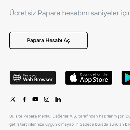
Ücretsiz Papara hesabını saniyeler iç
Papara Hesabı Aç
Bu site Papara Menkul Değerler A.Ş. tarafından hazırlanmıştır. Bur
getiri tercihlerinize uygun olmayabilir. Sadece burada sunulan bilg