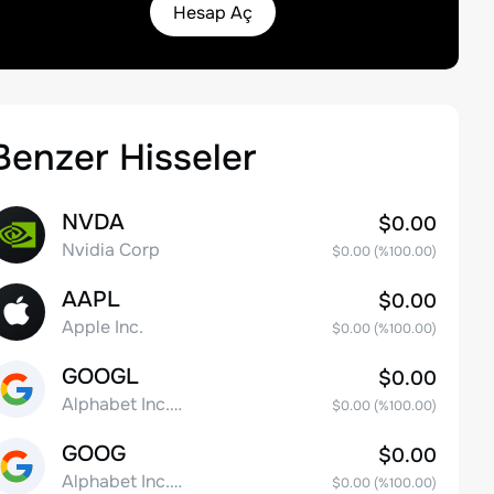
Hesap Aç
Benzer Hisseler
NVDA
$0.00
Nvidia Corp
$0.00
(%
100.00
)
AAPL
$0.00
Apple Inc.
$0.00
(%
100.00
)
GOOGL
$0.00
Alphabet Inc. Class A Common Stock
$0.00
(%
100.00
)
GOOG
$0.00
Alphabet Inc. Class C Capital Stock
$0.00
(%
100.00
)