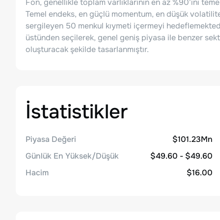
Fon, genellikle toplam varlıklarının en az %90'ını teme
Temel endeks, en güçlü momentum, en düşük volatilite,
sergileyen 50 menkul kıymeti içermeyi hedeflemektedir
üstünden seçilerek, genel geniş piyasa ile benzer sek
oluşturacak şekilde tasarlanmıştır.
İstatistikler
Piyasa Değeri
$101.23Mn
Günlük En Yüksek/Düşük
$49.60 - $49.60
Hacim
$16.00