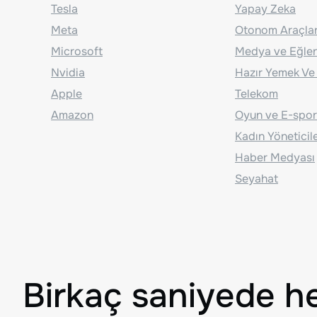
Tesla
Yapay Zeka
Meta
Otonom Araçla
Microsoft
Medya ve Eğle
Nvidia
Hazır Yemek Ve
Apple
Telekom
Amazon
Oyun ve E-spor
Kadın Yöneticil
Haber Medyası
Seyahat
Birkaç saniyede h