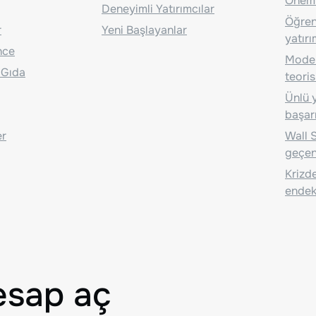
Önem
Deneyimli Yatırımcılar
Öğrenc
r
Yeni Başlayanlar
yatırı
nce
Moder
 Gıda
teoris
Ünlü y
başarı
er
Wall S
geçen
Krizde
endeks
esap aç