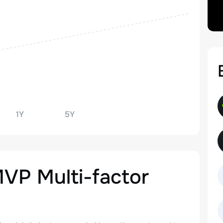
1Y
5Y
VP Multi-factor