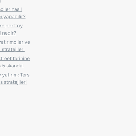
i
iler nasıl
m yapabilir?
n portföy
i nedir?
atırımcılar ve
 stratejileri
treet tarihine
 5 skandal
 yatırım: Ters
 stratejileri