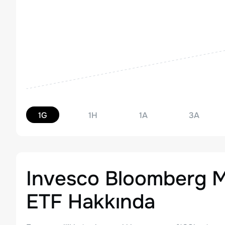
1G
1H
1A
3A
Invesco Bloomberg M
ETF
Hakkında