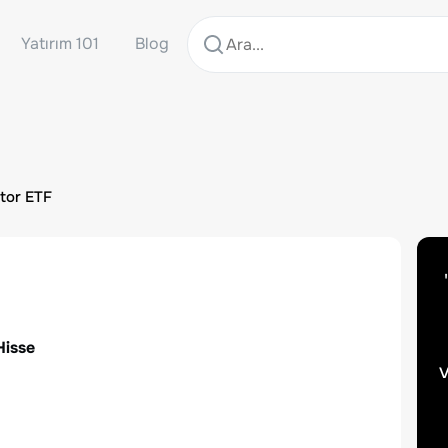
Yatırım 101
Blog
tor ETF
Hisse
v