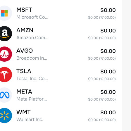
MSFT
$0.00
Microsoft Corp
$0.00
(%
100.00
)
AMZN
$0.00
Amazon.Com Inc
$0.00
(%
100.00
)
AVGO
$0.00
Broadcom Inc. Common Stock
$0.00
(%
100.00
)
TSLA
$0.00
Tesla, Inc. Common Stock
$0.00
(%
100.00
)
META
$0.00
Meta Platforms, Inc. Class A Common Stock
$0.00
(%
100.00
)
WMT
$0.00
Walmart Inc.
$0.00
(%
100.00
)