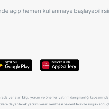
inde açıp hemen kullanmaya başlayabilirsi
ada yer alan bilgi, yorum ve öneriler yatırım danışmanlığı kapsamında de
ilere dayanılarak yatırım kararı verilmesi beklentilerinize uygun sonuçl