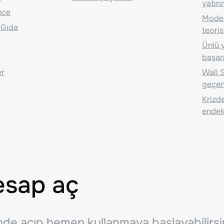
yatırı
nce
Moder
 Gıda
teoris
Ünlü y
başarı
er
Wall S
geçen
Krizde
endeks
esap aç
inde açıp hemen kullanmaya başlayabilirsi