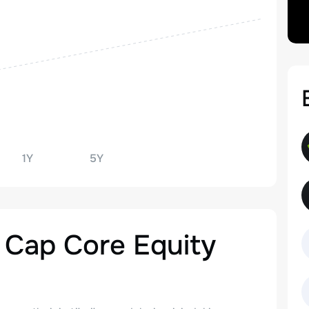
1Y
5Y
 Cap Core Equity