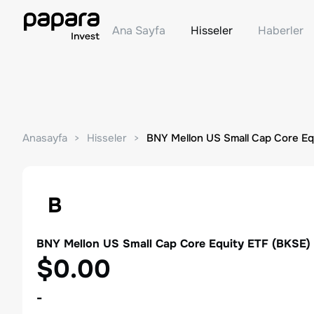
Ana Sayfa
Hisseler
Haberler
Anasayfa
Hisseler
BNY Mellon US Small Cap Core Eq
B
BNY Mellon US Small Cap Core Equity ETF
(
BKSE
)
$0.00
-