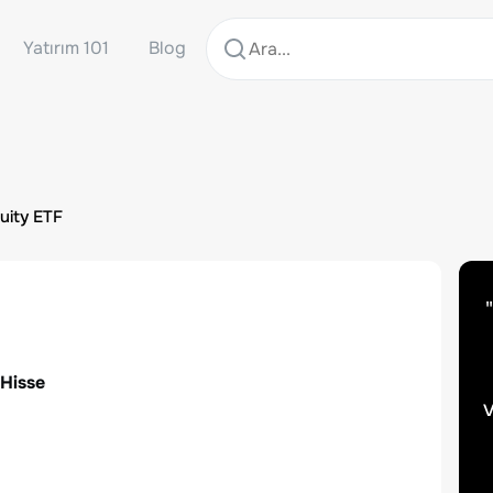
Yatırım 101
Blog
uity ETF
"
 Hisse
v