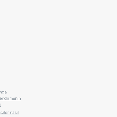
ımda
lendirmenin
i
iler nasıl