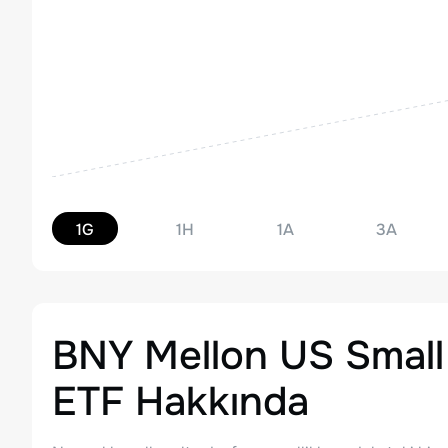
1G
1H
1A
3A
BNY Mellon US Small
ETF
Hakkında