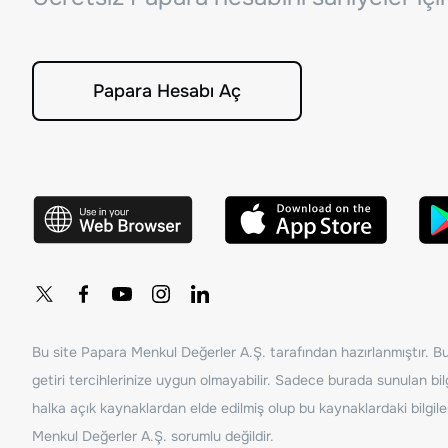
Papara Hesabı Aç
Bu site Papara Menkul Değerler A.Ş. tarafından hazırlanmıştır. Bur
getiri tercihlerinize uygun olmayabilir. Sadece burada sunulan bilg
halka açık kaynaklardan elde edilmiş olup bu kaynaklardaki bilgil
Menkul Değerler A.Ş. sorumlu değildir.