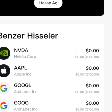
Hesap Aç
Benzer Hisseler
NVDA
$0.00
Nvidia Corp
$0.00
(%
100.00
)
AAPL
$0.00
Apple Inc.
$0.00
(%
100.00
)
GOOGL
$0.00
Alphabet Inc. Class A Common Stock
$0.00
(%
100.00
)
GOOG
$0.00
Alphabet Inc. Class C Capital Stock
$0.00
(%
100.00
)