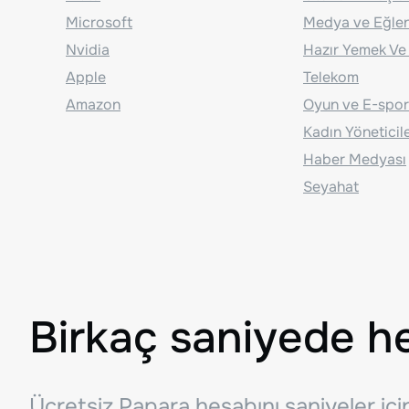
Microsoft
Medya ve Eğle
Nvidia
Hazır Yemek Ve
Apple
Telekom
Amazon
Oyun ve E-spor
Kadın Yöneticil
Haber Medyası
Seyahat
Birkaç saniyede h
Ücretsiz Papara hesabını saniyeler iç