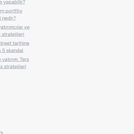
m yapabilir?
n portföy
i nedir?
atırımcılar ve
 stratejileri
treet tarihine
 5 skandal
 yatırım: Ters
 stratejileri
n.