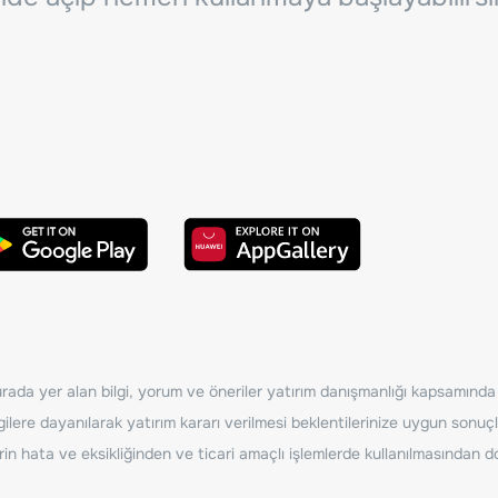
ada yer alan bilgi, yorum ve öneriler yatırım danışmanlığı kapsamında de
ilere dayanılarak yatırım kararı verilmesi beklentilerinize uygun sonuçl
erin hata ve eksikliğinden ve ticari amaçlı işlemlerde kullanılmasında