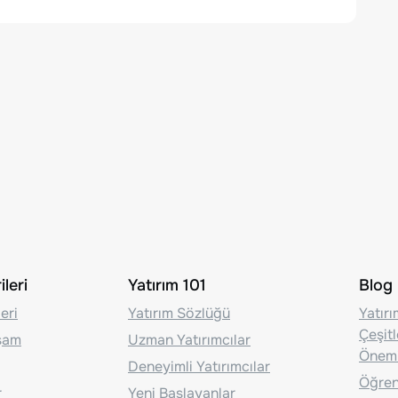
leri
Yatırım 101
Blog
eri
Yatırım Sözlüğü
Yatır
Çeşit
aşam
Uzman Yatırımcılar
Önem
Deneyimli Yatırımcılar
Öğrenc
r
Yeni Başlayanlar