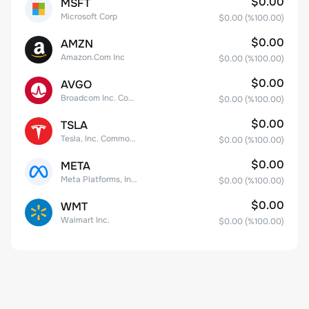
$0.00
MSFT
Microsoft Corp
$0.00
(%
100.00
)
$0.00
AMZN
Amazon.Com Inc
$0.00
(%
100.00
)
$0.00
AVGO
Broadcom Inc. Common Stock
$0.00
(%
100.00
)
$0.00
TSLA
Tesla, Inc. Common Stock
$0.00
(%
100.00
)
$0.00
META
Meta Platforms, Inc. Class A Common Stock
$0.00
(%
100.00
)
$0.00
WMT
Walmart Inc.
$0.00
(%
100.00
)