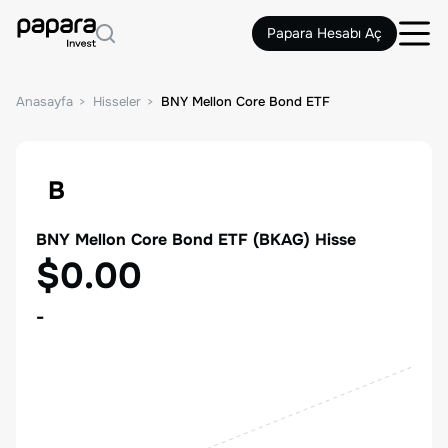
Papara Hesabı Aç
Anasayfa
Hisseler
BNY Mellon Core Bond ETF
B
BNY Mellon Core Bond ETF
(
BKAG
) Hisse
$0.00
-