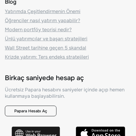
Blog
Yatırımda Çeşitlendirmenin Önemi
Öğrenciler nasıl yatırım yapabilir?
Modern portföy teorisi nedir?
Ünlü yatırımcılar ve başarı stratejileri
Wall Street tarihine geçen 5 skandal
Krizde yatırım: Ters endeks stratejileri
Birkaç saniyede hesap aç
Ücretsiz Papara hesabını saniyeler içinde açıp hemen
kullanmaya başlayabilirsin.
Papara Hesabı Aç