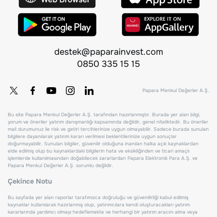
destek@paparainvest.com
0850 335 15 15
Papara Menkul Değerler A.Ş.
Bu site Papara Menkul Değerler A.Ş. tarafından hazırlanmıştır. Burada yer alan bilgi,
yorum ve öneriler yatırım danışmanlığı kapsamında değildir, genel niteliktedir. Bu öneriler
mali durumunuz ile risk ve getiri tercihlerinize uygun olmayabilir. Sadece burada sunulan
bilgilere dayanılarak yatırım kararı verilmesi beklentilerinize uygun sonuçlar
doğurmayabilir. Sunulan bilgiler, güvenilir olduğuna inanılan halka açık kaynaklardan
elde edilmiş olup bu kaynaklardaki bilgilerin hata ve eksikliğinden ve ticari amaçlı
işlemlerde kullanılmasından doğabilecek zararlardan Papara Elektronik Para A.Ş. ve
Papara Menkul Değerler A.Ş. sorumlu değildir.
Çekince Notu
Bu sayfada yer alan raporlar tarafımızca doğruluğu ve güvenilirliği kabul edilmiş
kaynaklar kullanılarak hazırlanmış olup, yatırımcılara kendi oluşturacakları yatırım
kararlarında yardımcı olmayı hedeflemekte ve herhangi bir yatırım aracını alma veya