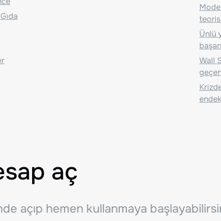
nce
Moder
 Gıda
teoris
Ünlü y
başarı
er
Wall S
geçen
Krizde
endeks
esap aç
inde açıp hemen kullanmaya başlayabilirsi