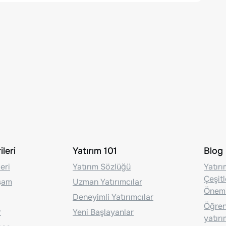
leri
Yatırım 101
Blog
eri
Yatırım Sözlüğü
Yatır
Çeşit
aşam
Uzman Yatırımcılar
Önem
Deneyimli Yatırımcılar
Öğrenc
r
Yeni Başlayanlar
yatırı