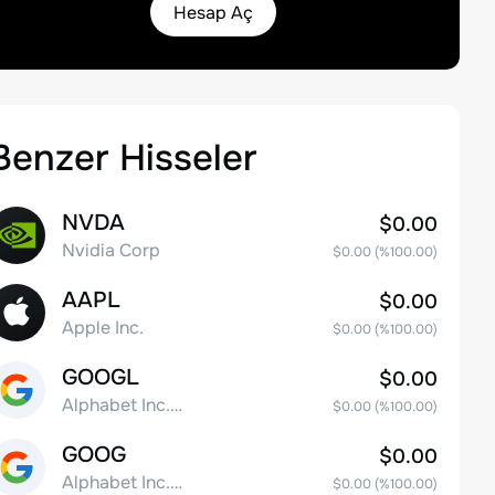
Hesap Aç
Benzer Hisseler
NVDA
$0.00
Nvidia Corp
$0.00
(%
100.00
)
AAPL
$0.00
Apple Inc.
$0.00
(%
100.00
)
GOOGL
$0.00
Alphabet Inc. Class A Common Stock
$0.00
(%
100.00
)
GOOG
$0.00
Alphabet Inc. Class C Capital Stock
$0.00
(%
100.00
)