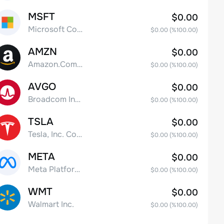
MSFT
$0.00
Microsoft Corp
$0.00
(%
100.00
)
AMZN
$0.00
Amazon.Com Inc
$0.00
(%
100.00
)
AVGO
$0.00
Broadcom Inc. Common Stock
$0.00
(%
100.00
)
TSLA
$0.00
Tesla, Inc. Common Stock
$0.00
(%
100.00
)
META
$0.00
Meta Platforms, Inc. Class A Common Stock
$0.00
(%
100.00
)
WMT
$0.00
Walmart Inc.
$0.00
(%
100.00
)