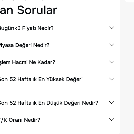
an Sorular
ugünkü Fiyatı Nedir?
iyasa Değeri Nedir?
İşlem Hacmi Ne Kadar?
on 52 Haftalık En Yüksek Değeri
on 52 Haftalık En Düşük Değeri Nedir?
/K Oranı Nedir?