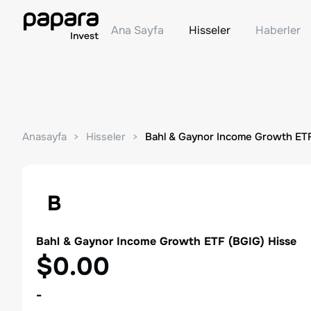
Ana Sayfa
Hisseler
Haberler
Anasayfa
Hisseler
Bahl & Gaynor Income Growth ET
B
Bahl & Gaynor Income Growth ETF
(
BGIG
) Hisse
$0.00
-