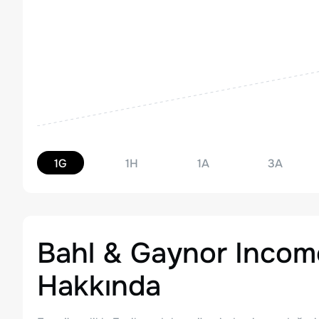
1G
1H
1A
3A
Bahl & Gaynor Inco
Hakkında