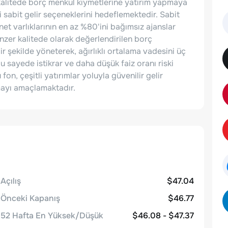
 kalitede borç menkul kıymetlerine yatırım yapmaya
i sabit gelir seçeneklerini hedeflemektedir. Sabit
, net varlıklarının en az %80'ini bağımsız ajanslar
nzer kalitede olarak değerlendirilen borç
r şekilde yöneterek, ağırlıklı ortalama vadesini üç
 sayede istikrar ve daha düşük faiz oranı riski
, çeşitli yatırımlar yoluyla güvenilir gelir
ymayı amaçlamaktadır.
Açılış
$47.04
Önceki Kapanış
$46.77
52 Hafta En Yüksek/Düşük
$46.08 - $47.37