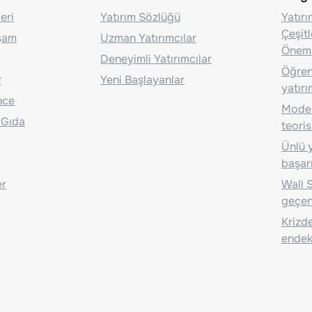
eri
Yatırım Sözlüğü
Yatır
Çeşit
aşam
Uzman Yatırımcılar
Önem
Deneyimli Yatırımcılar
Öğrenc
r
Yeni Başlayanlar
yatırı
nce
Moder
 Gıda
teoris
Ünlü y
başarı
er
Wall S
geçen
Krizde
endeks