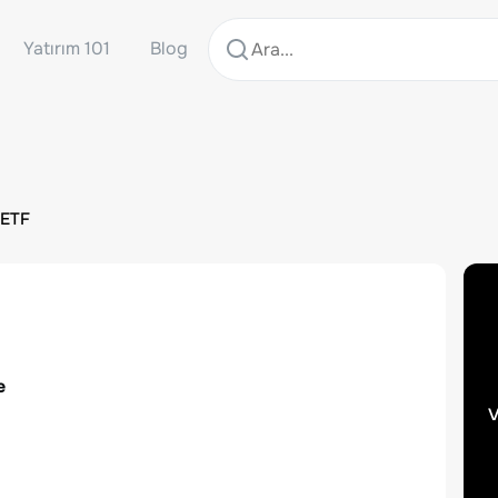
Yatırım 101
Blog
 ETF
e
v