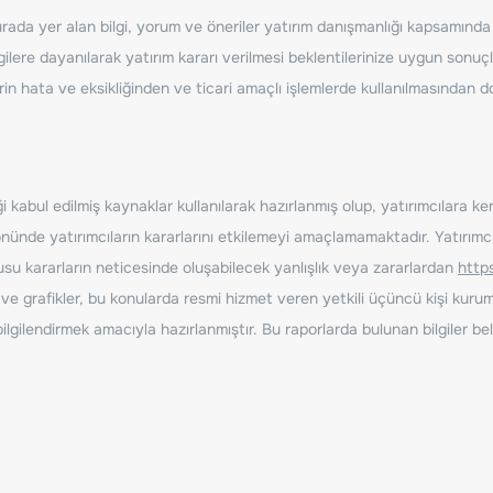
ada yer alan bilgi, yorum ve öneriler yatırım danışmanlığı kapsamında de
ilere dayanılarak yatırım kararı verilmesi beklentilerinize uygun sonuçl
erin hata ve eksikliğinden ve ticari amaçlı işlemlerde kullanılmasında
 kabul edilmiş kaynaklar kullanılarak hazırlanmış olup, yatırımcılara ke
nde yatırımcıların kararlarını etkilemeyi amaçlamamaktadır. Yatırımcıla
nusu kararların neticesinde oluşabilecek yanlışlık veya zararlardan
http
ve grafikler, bu konularda resmi hizmet veren yetkili üçüncü kişi kurum
gilendirmek amacıyla hazırlanmıştır. Bu raporlarda bulunan bilgiler bell