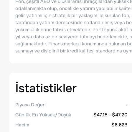
Fon, çeşitli ABD ve uluslararası ihraççılardan yüksek
odaklanmakta olup, öncelikle yatırım yapılabilir kalitel
gelir yatırımı için stratejik bir yaklaşım ile kurulan fon
tarafından yatırım derecesinde notlandırılmış veya be
yükümlülüklerine tahsis etmektedir. Portföyünü aktif bi
yıl veya daha az bir seviyede tutmayı hedeflemekte, bu
sağlamaktadır. Finans merkezi konumunda bulunan bu fon
sunmayı ve disiplinli bir kredi kalitesi standardına u
İstatistikler
Piyasa Değeri
-
Günlük En Yüksek/Düşük
$47.15 - $47.20
Hacim
$6.62B