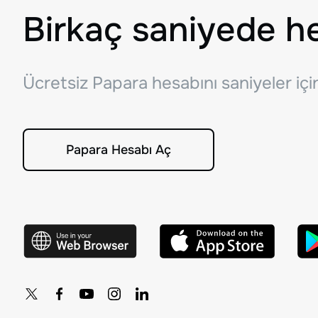
Birkaç saniyede h
Ücretsiz Papara hesabını saniyeler iç
Papara Hesabı Aç