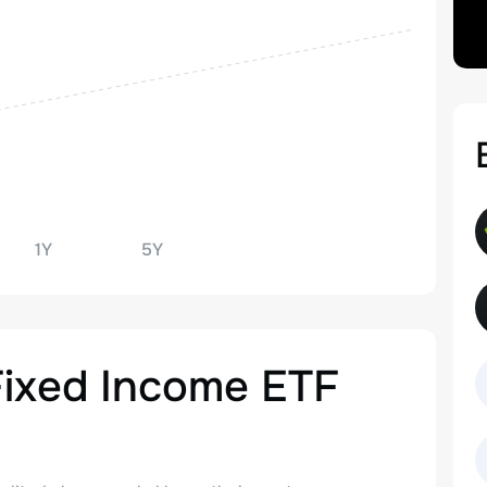
1Y
5Y
Fixed Income ETF