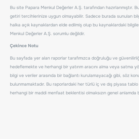
Bu site Papara Menkul Değerler A.Ş. tarafından hazırlanmıştır. Bur
getiri tercihlerinize uygun olmayabilir. Sadece burada sunulan bilg
halka açık kaynaklardan elde edilmiş olup bu kaynaklardaki bilgil
Menkul Değerler A.Ş. sorumlu değildir.
Çekince Notu
Bu sayfada yer alan raporlar tarafımızca doğruluğu ve güvenilirliği
hedeflemekte ve herhangi bir yatırım aracını alma veya satma yönü
bilgi ve veriler arasında bir bağlantı kurulamayacağı gibi, söz ko
bulunmamaktadır. Bu raporlardaki her türlü iç ve dış piyasa tablo 
herhangi bir maddi menfaat beklentisi olmaksızın genel anlamda bil