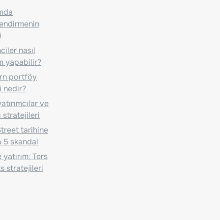
ımda
lendirmenin
i
iler nasıl
m yapabilir?
n portföy
i nedir?
atırımcılar ve
 stratejileri
treet tarihine
 5 skandal
 yatırım: Ters
 stratejileri