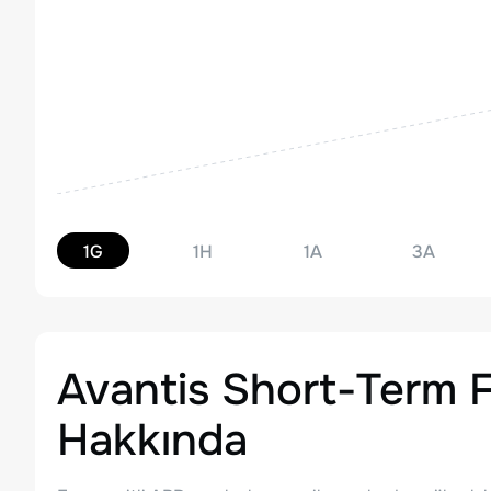
1G
1H
1A
3A
Avantis Short-Term 
Hakkında