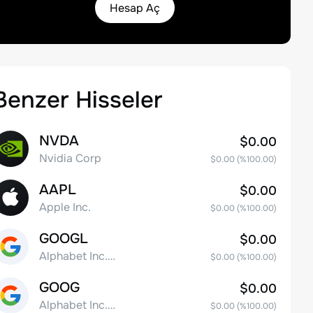
Hesap Aç
Benzer Hisseler
NVDA
$0.00
Nvidia Corp
$0.00
(%
100.00
)
AAPL
$0.00
Apple Inc.
$0.00
(%
100.00
)
GOOGL
$0.00
Alphabet Inc. Class A Common Stock
$0.00
(%
100.00
)
GOOG
$0.00
Alphabet Inc. Class C Capital Stock
$0.00
(%
100.00
)