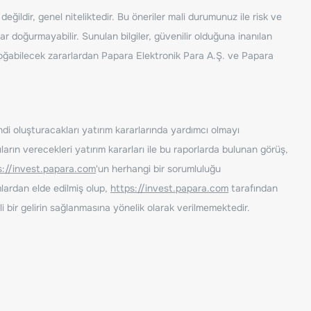
ğildir, genel niteliktedir. Bu öneriler mali durumunuz ile risk ve
ar doğurmayabilir. Sunulan bilgiler, güvenilir olduğuna inanılan
n doğabilecek zararlardan Papara Elektronik Para A.Ş. ve Papara
ndi oluşturacakları yatırım kararlarında yardımcı olmayı
rın verecekleri yatırım kararları ile bu raporlarda bulunan görüş,
s://invest.papara.com
'un herhangi bir sorumluluğu
lardan elde edilmiş olup,
https://invest.papara.com
tarafından
i bir gelirin sağlanmasına yönelik olarak verilmemektedir.