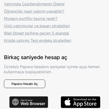
Yatırımda Çeşitlendirmenin Önemi
Öğrenciler nasıl yatırım yapabilir?
Modern portföy teorisi nedir?
Ünlü yatırımcılar ve başarı stratejileri
Wall Street tarihine geçen 5 skandal
Krizde yatırım: Ters endeks stratejileri
Birkaç saniyede hesap aç
Ücretsiz Papara hesabını saniyeler içinde açıp hemen
kullanmaya başlayabilirsin.
Papara Hesabı Aç