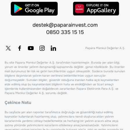
destek@paparainvest.com
0850 335 15 15
Papara Menkul Değerler A.Ş.
Bu site Papara Menkul Değerler A.Ş. tarafından hazırlanmıştır. Burada yer alan bilgi,
yorum ve öneriler yatırım danışmanlığı kapsamında değildir, genel niteliktedir. Bu öneriler
mali durumunuz ile risk ve getiri tercihlerinize uygun olmayabilir. Sadece burada sunulan
bilgilere dayanılarak yatırım kararı verilmesi beklentilerinize uygun sonuçlar
doğurmayabilir. Sunulan bilgiler, güvenilir olduğuna inanılan halka açık kaynaklardan
elde edilmiş olup bu kaynaklardaki bilgilerin hata ve eksikliğinden ve ticari amaçlı
işlemlerde kullanılmasından doğabilecek zararlardan Papara Elektronik Para A.Ş. ve
Papara Menkul Değerler A.Ş. sorumlu değildir.
Çekince Notu
Bu sayfada yer alan raporlar tarafımızca doğruluğu ve güvenilirliği kabul edilmiş
kaynaklar kullanılarak hazırlanmış olup, yatırımcılara kendi oluşturacakları yatırım
kararlarında yardımcı olmayı hedeflemekte ve herhangi bir yatırım aracını alma veya
satma yönünde yatırımcıların kararlarını etkilemeyi amaçlamamaktadır. Yatırımcıların
verecekleri yatırım kararları ile bu raporlarda bulunan görüş, bilgi ve veriler arasında bir