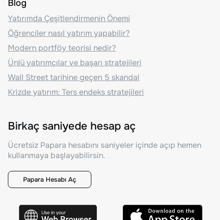
Blog
Yatırımda Çeşitlendirmenin Önemi
Öğrenciler nasıl yatırım yapabilir?
Modern portföy teorisi nedir?
Ünlü yatırımcılar ve başarı stratejileri
Wall Street tarihine geçen 5 skandal
Krizde yatırım: Ters endeks stratejileri
Birkaç saniyede hesap aç
Ücretsiz Papara hesabını saniyeler içinde açıp hemen
kullanmaya başlayabilirsin.
Papara Hesabı Aç