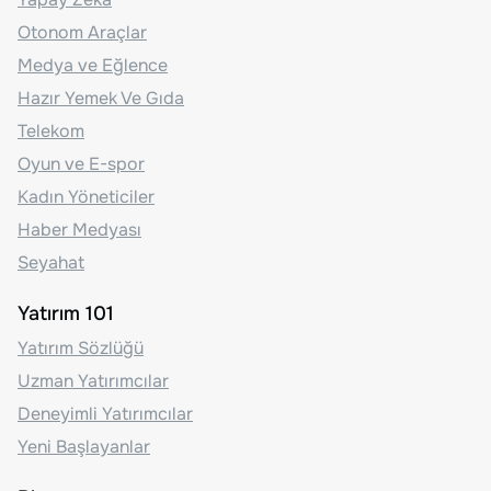
Otonom Araçlar
Medya ve Eğlence
Hazır Yemek Ve Gıda
Telekom
Oyun ve E-spor
Kadın Yöneticiler
Haber Medyası
Seyahat
Yatırım 101
Yatırım Sözlüğü
Uzman Yatırımcılar
Deneyimli Yatırımcılar
Yeni Başlayanlar