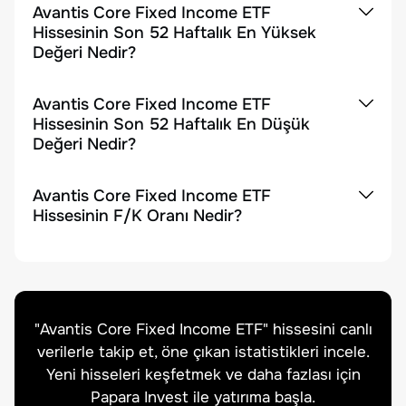
Avantis Core Fixed Income ETF
Hissesinin Son 52 Haftalık En Yüksek
Değeri Nedir?
Avantis Core Fixed Income ETF
Hissesinin Son 52 Haftalık En Düşük
Değeri Nedir?
Avantis Core Fixed Income ETF
Hissesinin F/K Oranı Nedir?
"
Avantis Core Fixed Income ETF
" hissesini canlı
verilerle takip et, öne çıkan istatistikleri incele.
Yeni hisseleri keşfetmek ve daha fazlası için
Papara Invest ile yatırıma başla.