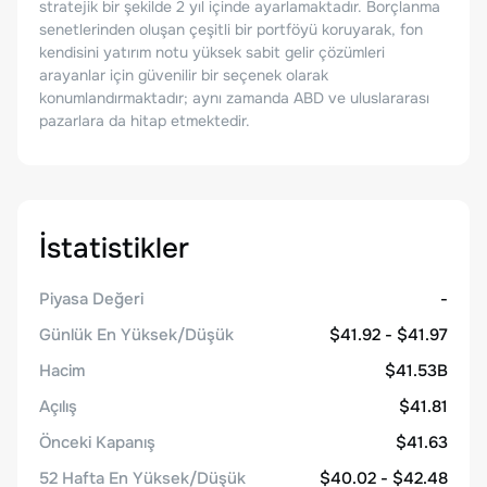
stratejik bir şekilde 2 yıl içinde ayarlamaktadır. Borçlanma
senetlerinden oluşan çeşitli bir portföyü koruyarak, fon
kendisini yatırım notu yüksek sabit gelir çözümleri
arayanlar için güvenilir bir seçenek olarak
konumlandırmaktadır; aynı zamanda ABD ve uluslararası
pazarlara da hitap etmektedir.
İstatistikler
Piyasa Değeri
-
Günlük En Yüksek/Düşük
$41.92 - $41.97
Hacim
$41.53B
Açılış
$41.81
Önceki Kapanış
$41.63
52 Hafta En Yüksek/Düşük
$40.02 - $42.48