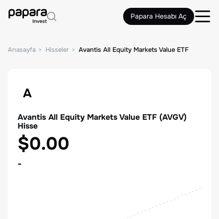
Papara Hesabı Aç
Anasayfa
Hisseler
Avantis All Equity Markets Value ETF
A
Avantis All Equity Markets Value ETF
(
AVGV
)
Hisse
$0.00
-