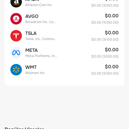
Amazon.Com Inc
$0.00
(%
100.00
)
$0.00
AVGO
Broadcom Inc. Common Stock
$0.00
(%
100.00
)
$0.00
TSLA
Tesla, Inc. Common Stock
$0.00
(%
100.00
)
$0.00
META
Meta Platforms, Inc. Class A Common Stock
$0.00
(%
100.00
)
$0.00
WMT
Walmart Inc.
$0.00
(%
100.00
)