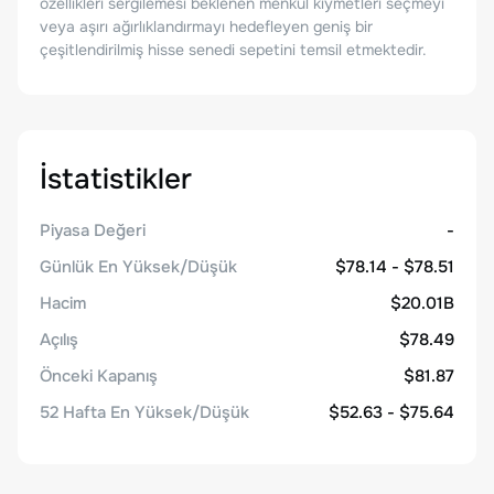
özellikleri sergilemesi beklenen menkul kıymetleri seçmeyi
veya aşırı ağırlıklandırmayı hedefleyen geniş bir
çeşitlendirilmiş hisse senedi sepetini temsil etmektedir.
İstatistikler
Piyasa Değeri
-
Günlük En Yüksek/Düşük
$78.14 - $78.51
Hacim
$20.01B
Açılış
$78.49
Önceki Kapanış
$81.87
52 Hafta En Yüksek/Düşük
$52.63 - $75.64