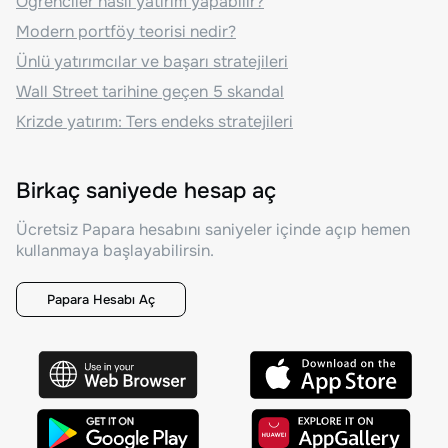
Öğrenciler nasıl yatırım yapabilir?
Modern portföy teorisi nedir?
Ünlü yatırımcılar ve başarı stratejileri
Wall Street tarihine geçen 5 skandal
Krizde yatırım: Ters endeks stratejileri
Birkaç saniyede hesap aç
Ücretsiz Papara hesabını saniyeler içinde açıp hemen
kullanmaya başlayabilirsin.
Papara Hesabı Aç