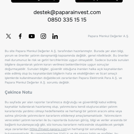
destek@paparainvest.com
0850 335 15 15
Papara Menkul Değerler A.Ş.
Bu site Papara Menkul Değerler A.Ş. tarafından hazırlanmıştır. Burada yer alan bilgi,
yorum ve öneriler yatırım danışmanlığı kapsamında değildir, genel niteliktedir. Bu öneriler
mali durumunuz ile risk ve getiri tercihlerinize uygun olmayabilir. Sadece burada sunulan
bilgilere dayanılarak yatırım kararı verilmesi beklentilerinize uygun sonuçlar
doğurmayabilir. Sunulan bilgiler, güvenilir olduğuna inanılan halka açık kaynaklardan
elde edilmiş olup bu kaynaklardaki bilgilerin hata ve eksikliğinden ve ticari amaçlı
işlemlerde kullanılmasından doğabilecek zararlardan Papara Elektronik Para A.Ş. ve
Papara Menkul Değerler A.Ş. sorumlu değildir.
Çekince Notu
Bu sayfada yer alan raporlar tarafımızca doğruluğu ve güvenilirliği kabul edilmiş
kaynaklar kullanılarak hazırlanmış olup, yatırımcılara kendi oluşturacakları yatırım
kararlarında yardımcı olmayı hedeflemekte ve herhangi bir yatırım aracını alma veya
satma yönünde yatırımcıların kararlarını etkilemeyi amaçlamamaktadır. Yatırımcıların
verecekleri yatırım kararları ile bu raporlarda bulunan görüş, bilgi ve veriler arasında bir
bağlantı kurulamayacağı gibi, söz konusu kararların neticesinde oluşabilecek yanlışlık
veya zararlardan
https://invest.papara.com
'un herhangi bir sorumluluğu
bulunmamaktadır. Bu raporlardaki her türlü iç ve dış piyasa tablo ve grafikler, bu