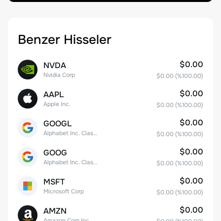
Benzer Hisseler
$0.00
NVDA
Nvidia Corp
$0.00
(%
100.00
)
$0.00
AAPL
Apple Inc.
$0.00
(%
100.00
)
$0.00
GOOGL
Alphabet Inc. Class A Common Stock
$0.00
(%
100.00
)
$0.00
GOOG
Alphabet Inc. Class C Capital Stock
$0.00
(%
100.00
)
$0.00
MSFT
Microsoft Corp
$0.00
(%
100.00
)
$0.00
AMZN
Amazon.Com Inc