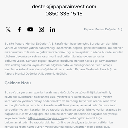
destek@paparainvest.com
0850 335 15 15
Papara Menkul Değerler A.Ş.
Bu site Papara Menkul Değerler A.Ş. tarafından hazırlanmıştır. Burada yer alan bilgi,
yorum ve öneriler yatırım danışmanlığı kapsamında değildir, genel niteliktedir. Bu öneriler
mali durumunuz ile risk ve getiri tercihlerinize uygun olmayabilir. Sadece burada sunulan
bilgilere dayanılarak yatırım kararı verilmesi beklentilerinize uygun sonuçlar
doğurmayabilir. Sunulan bilgiler, güvenilir olduğuna inanılan halka açık kaynaklardan
elde edilmiş olup bu kaynaklardaki bilgilerin hata ve eksikliğinden ve ticari amaçlı
işlemlerde kullanılmasından doğabilecek zararlardan Papara Elektronik Para A.Ş. ve
Papara Menkul Değerler A.Ş. sorumlu değildir.
Çekince Notu
Bu sayfada yer alan raporlar tarafımızca doğruluğu ve güvenilirliği kabul edilmiş
kaynaklar kullanılarak hazırlanmış olup, yatırımcılara kendi oluşturacakları yatırım
kararlarında yardımcı olmayı hedeflemekte ve herhangi bir yatırım aracını alma veya
satma yönünde yatırımcıların kararlarını etkilemeyi amaçlamamaktadır. Yatırımcıların
verecekleri yatırım kararları ile bu raporlarda bulunan görüş, bilgi ve veriler arasında bir
bağlantı kurulamayacağı gibi, söz konusu kararların neticesinde oluşabilecek yanlışlık
veya zararlardan
https://invest.papara.com
'un herhangi bir sorumluluğu
bulunmamaktadır. Bu raporlardaki her türlü iç ve dış piyasa tablo ve grafikler, bu
konularda resmi hizmet veren yetkili üçüncü kişi kurumlardan elde edilmiş olup,