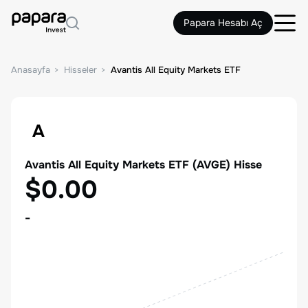
Papara Hesabı Aç
Anasayfa
Hisseler
Avantis All Equity Markets ETF
A
Avantis All Equity Markets ETF
(
AVGE
) Hisse
$0.00
-