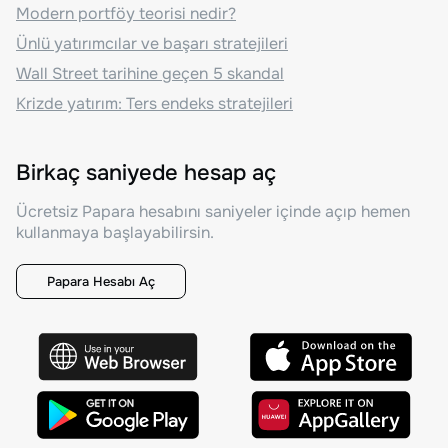
Modern portföy teorisi nedir?
Ünlü yatırımcılar ve başarı stratejileri
Wall Street tarihine geçen 5 skandal
Krizde yatırım: Ters endeks stratejileri
Birkaç saniyede hesap aç
Ücretsiz Papara hesabını saniyeler içinde açıp hemen
kullanmaya başlayabilirsin.
Papara Hesabı Aç