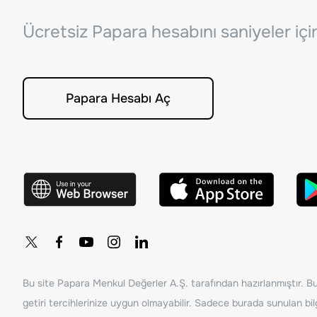
Ücretsiz Papara hesabını saniyeler iç
Papara Hesabı Aç
Bu site Papara Menkul Değerler A.Ş. tarafından hazırlanmıştır. Bur
getiri tercihlerinize uygun olmayabilir. Sadece burada sunulan bilg