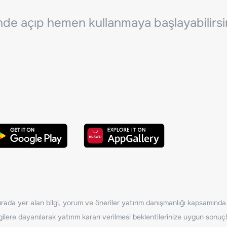
inde açıp hemen kullanmaya başlayabilirsi
ada yer alan bilgi, yorum ve öneriler yatırım danışmanlığı kapsamında de
ilere dayanılarak yatırım kararı verilmesi beklentilerinize uygun sonuçl