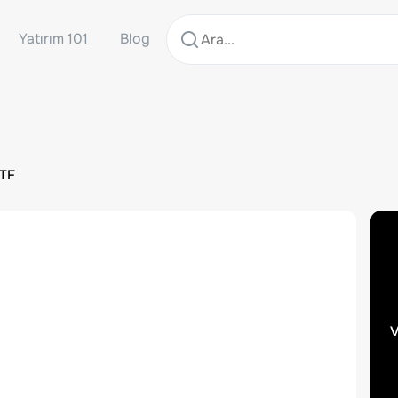
Yatırım 101
Blog
ETF
v