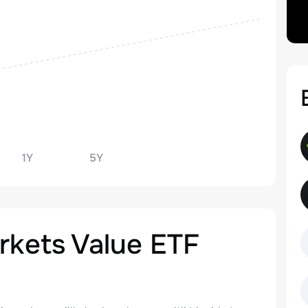
1Y
5Y
rkets Value ETF