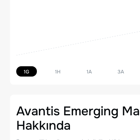
1G
1H
1A
3A
Avantis Emerging Ma
Hakkında