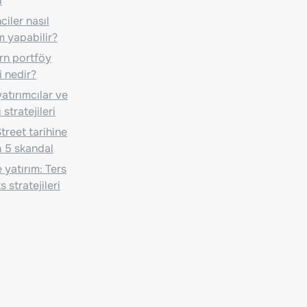
i
iler nasıl
m yapabilir?
n portföy
i nedir?
atırımcılar ve
 stratejileri
treet tarihine
 5 skandal
 yatırım: Ters
 stratejileri