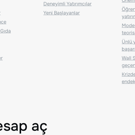
Önem
Deneyimli Yatırımcılar
Öğrenc
r
Yeni Başlayanlar
yatırı
nce
Moder
 Gıda
teoris
Ünlü y
başarı
er
Wall S
geçen
Krizde
endeks
esap aç