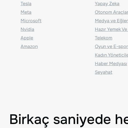
Tesla
Yapay Zeka
Meta
Otonom Araçla
Microsoft
Medya ve Eğle
Nvidia
Hazır Yemek Ve
Apple
Telekom
Amazon
Oyun ve E-spor
Kadın Yöneticil
Haber Medyası
Seyahat
Birkaç saniyede h