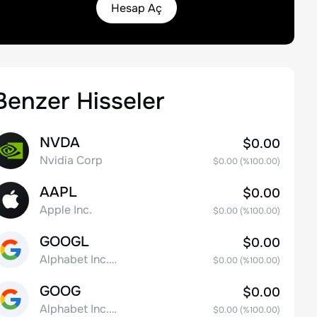
Hesap Aç
Benzer Hisseler
NVDA
$0.00
Nvidia Corp
$0.00
(%
100.00
)
AAPL
$0.00
Apple Inc.
$0.00
(%
100.00
)
GOOGL
$0.00
Alphabet Inc. Class A Common Stock
$0.00
(%
100.00
)
GOOG
$0.00
Alphabet Inc. Class C Capital Stock
$0.00
(%
100.00
)