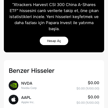
"
Xtrackers Harvest CSI 300 China A-Shares
ETF
" hissesini canlı verilerle takip et, öne çıkan
istatistikleri incele. Yeni hisseleri keşfetmek ve
daha fazlası için Papara Invest ile yatırıma
başla.
Hesap Aç
Benzer Hisseler
$0.00
NVDA
Nvidia Corp
$0.00
(%
100.00
)
$0.00
AAPL
Apple Inc.
$0.00
(%
100.00
)