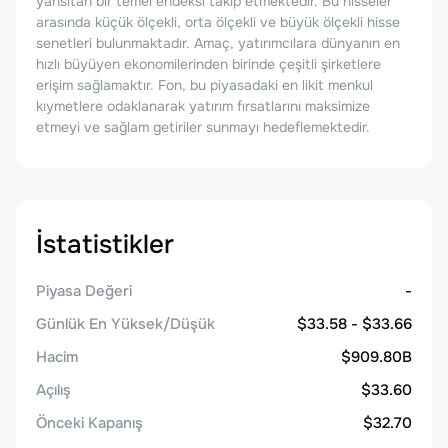
yansıtan bir temel endeksi takip etmektedir. Bu hisseler
arasında küçük ölçekli, orta ölçekli ve büyük ölçekli hisse
senetleri bulunmaktadır. Amaç, yatırımcılara dünyanın en
hızlı büyüyen ekonomilerinden birinde çeşitli şirketlere
erişim sağlamaktır. Fon, bu piyasadaki en likit menkul
kıymetlere odaklanarak yatırım fırsatlarını maksimize
etmeyi ve sağlam getiriler sunmayı hedeflemektedir.
İstatistikler
Piyasa Değeri
-
Günlük En Yüksek/Düşük
$33.58 - $33.66
Hacim
$909.80B
Açılış
$33.60
Önceki Kapanış
$32.70