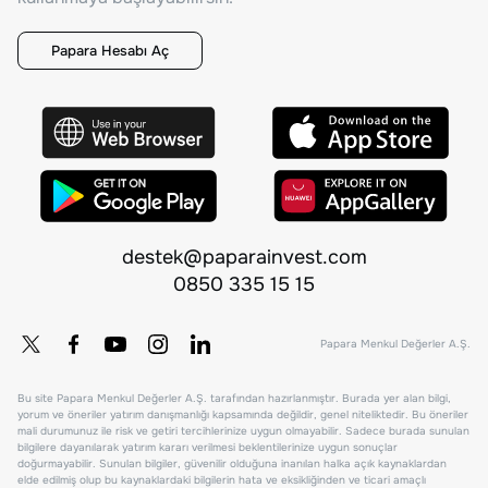
Papara Hesabı Aç
destek@paparainvest.com
0850 335 15 15
Papara Menkul Değerler A.Ş.
Bu site Papara Menkul Değerler A.Ş. tarafından hazırlanmıştır. Burada yer alan bilgi,
yorum ve öneriler yatırım danışmanlığı kapsamında değildir, genel niteliktedir. Bu öneriler
mali durumunuz ile risk ve getiri tercihlerinize uygun olmayabilir. Sadece burada sunulan
bilgilere dayanılarak yatırım kararı verilmesi beklentilerinize uygun sonuçlar
doğurmayabilir. Sunulan bilgiler, güvenilir olduğuna inanılan halka açık kaynaklardan
elde edilmiş olup bu kaynaklardaki bilgilerin hata ve eksikliğinden ve ticari amaçlı