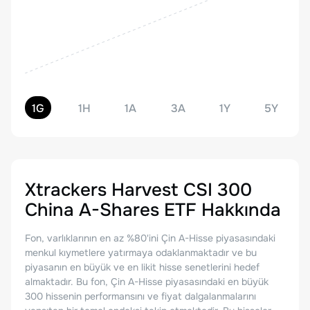
1G
1H
1A
3A
1Y
5Y
Xtrackers Harvest CSI 300
China A-Shares ETF
Hakkında
Fon, varlıklarının en az %80'ini Çin A-Hisse piyasasındaki
menkul kıymetlere yatırmaya odaklanmaktadır ve bu
piyasanın en büyük ve en likit hisse senetlerini hedef
almaktadır. Bu fon, Çin A-Hisse piyasasındaki en büyük
300 hissenin performansını ve fiyat dalgalanmalarını