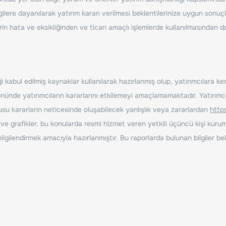
ilere dayanılarak yatırım kararı verilmesi beklentilerinize uygun sonuçl
erin hata ve eksikliğinden ve ticari amaçlı işlemlerde kullanılmasında
 kabul edilmiş kaynaklar kullanılarak hazırlanmış olup, yatırımcılara ke
nde yatırımcıların kararlarını etkilemeyi amaçlamamaktadır. Yatırımcıla
nusu kararların neticesinde oluşabilecek yanlışlık veya zararlardan
http
ve grafikler, bu konularda resmi hizmet veren yetkili üçüncü kişi kurum
gilendirmek amacıyla hazırlanmıştır. Bu raporlarda bulunan bilgiler bell