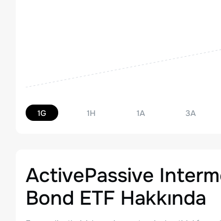
1G
1H
1A
3A
ActivePassive Interm
Bond ETF
Hakkında