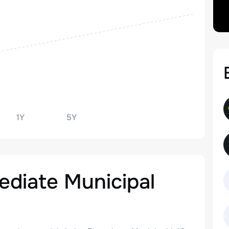
1Y
5Y
ediate Municipal