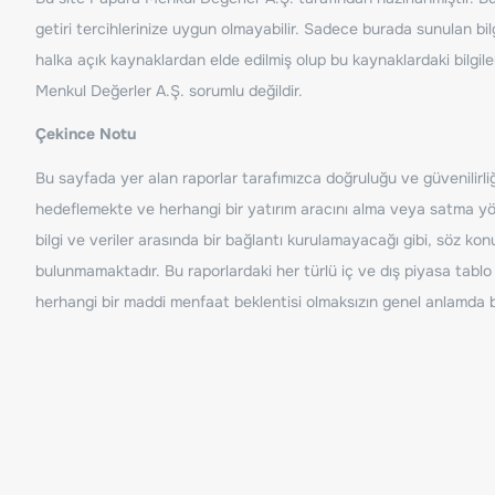
getiri tercihlerinize uygun olmayabilir. Sadece burada sunulan bilg
halka açık kaynaklardan elde edilmiş olup bu kaynaklardaki bilgil
Menkul Değerler A.Ş. sorumlu değildir.
Çekince Notu
Bu sayfada yer alan raporlar tarafımızca doğruluğu ve güvenilirliği
hedeflemekte ve herhangi bir yatırım aracını alma veya satma yönü
bilgi ve veriler arasında bir bağlantı kurulamayacağı gibi, söz ko
bulunmamaktadır. Bu raporlardaki her türlü iç ve dış piyasa tablo 
herhangi bir maddi menfaat beklentisi olmaksızın genel anlamda bil