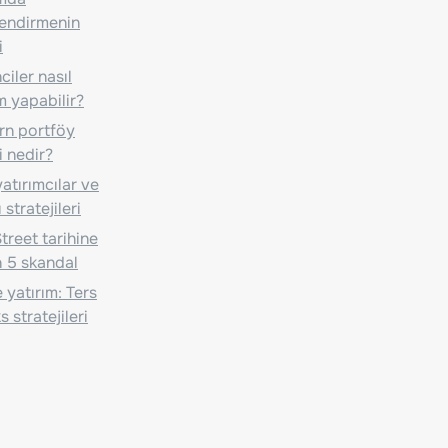
lendirmenin
i
iler nasıl
m yapabilir?
n portföy
i nedir?
atırımcılar ve
 stratejileri
treet tarihine
 5 skandal
 yatırım: Ters
 stratejileri