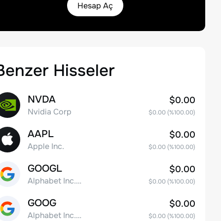
Hesap Aç
Benzer Hisseler
NVDA
$0.00
Nvidia Corp
$0.00
(%
100.00
)
AAPL
$0.00
Apple Inc.
$0.00
(%
100.00
)
GOOGL
$0.00
Alphabet Inc. Class A Common Stock
$0.00
(%
100.00
)
GOOG
$0.00
Alphabet Inc. Class C Capital Stock
$0.00
(%
100.00
)