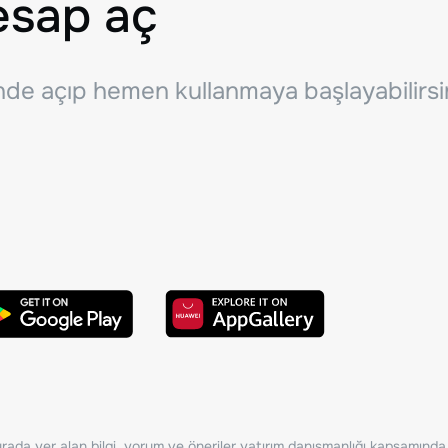
esap aç
inde açıp hemen kullanmaya başlayabilirsi
ada yer alan bilgi, yorum ve öneriler yatırım danışmanlığı kapsamında de