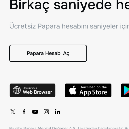
Birkaç saniyede h
Ücretsiz Papara hesabını saniyeler iç
Papara Hesabı Aç
Bu site Papara Menkul Değerler A.Ş. tarafından hazırlanmıştır. Bur