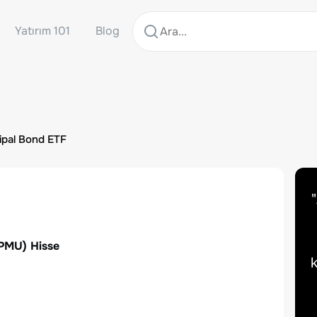
Yatırım 101
Blog
ipal Bond ETF
"
PMU
) Hisse
k