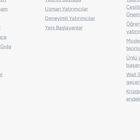
Çeşit
aşam
Uzman Yatırımcılar
Önem
Deneyimli Yatırımcılar
Öğrenc
r
Yeni Başlayanlar
yatırı
nce
Moder
 Gıda
teoris
Ünlü y
başarı
er
Wall S
geçen
Krizde
endeks