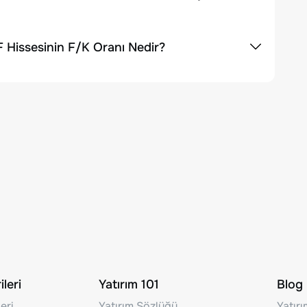
 Hissesinin F/K Oranı Nedir?
leri
Yatırım 101
Blog
eri
Yatırım Sözlüğü
Yatır