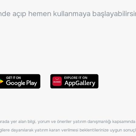
inde açıp hemen kullanmaya başlayabilirsi
ada yer alan bilgi, yorum ve öneriler yatırım danışmanlığı kapsamında de
ilere dayanılarak yatırım kararı verilmesi beklentilerinize uygun sonuçl