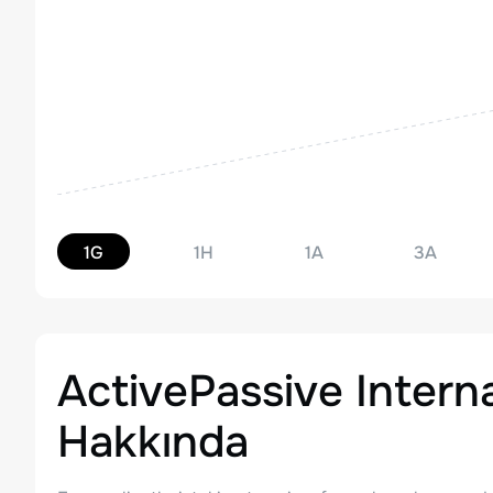
1G
1H
1A
3A
ActivePassive Intern
Hakkında