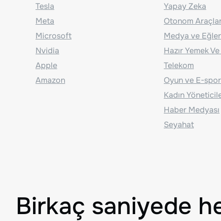
Tesla
Yapay Zeka
Meta
Otonom Araçla
Microsoft
Medya ve Eğle
Nvidia
Hazır Yemek Ve
Apple
Telekom
Amazon
Oyun ve E-spor
Kadın Yöneticil
Haber Medyası
Seyahat
Birkaç saniyede h