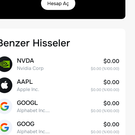
Hesap Aç
Benzer Hisseler
NVDA
$0.00
Nvidia Corp
$0.00
(%
100.00
)
AAPL
$0.00
Apple Inc.
$0.00
(%
100.00
)
GOOGL
$0.00
Alphabet Inc. Class A Common Stock
$0.00
(%
100.00
)
GOOG
$0.00
Alphabet Inc. Class C Capital Stock
$0.00
(%
100.00
)