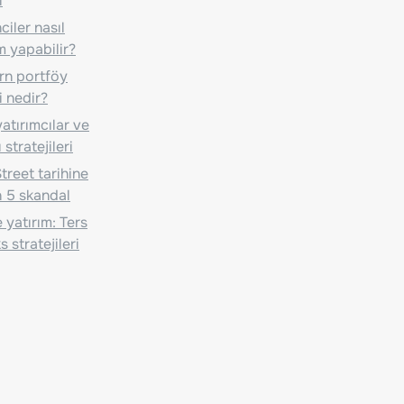
i
iler nasıl
m yapabilir?
n portföy
i nedir?
atırımcılar ve
 stratejileri
treet tarihine
 5 skandal
 yatırım: Ters
 stratejileri