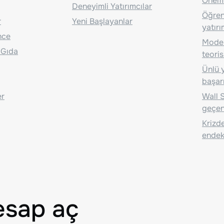
Önem
Deneyimli Yatırımcılar
Öğrenc
r
Yeni Başlayanlar
yatırı
nce
Moder
 Gıda
teoris
Ünlü y
başarı
er
Wall S
geçen
Krizde
endeks
esap aç