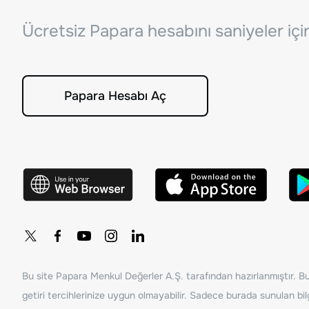
Ücretsiz Papara hesabını saniyeler iç
Papara Hesabı Aç
Bu site Papara Menkul Değerler A.Ş. tarafından hazırlanmıştır. Bur
getiri tercihlerinize uygun olmayabilir. Sadece burada sunulan bilg