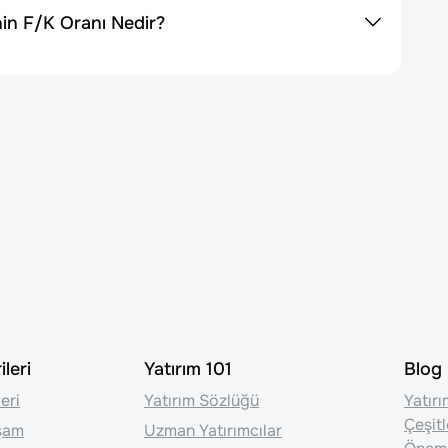
nin F/K Oranı Nedir?
leri
Yatırım 101
Blog
eri
Yatırım Sözlüğü
Yatır
Çeşit
aşam
Uzman Yatırımcılar