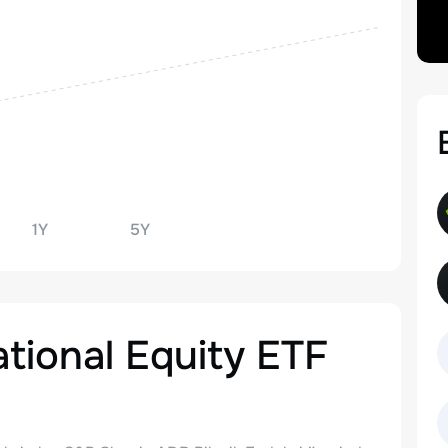
1Y
5Y
ational Equity ETF