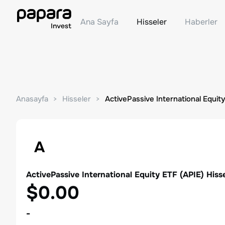
Ana Sayfa
Hisseler
Haberler
Anasayfa
Hisseler
ActivePassive International Equit
A
ActivePassive International Equity ETF
(
APIE
) Hiss
$0.00
-