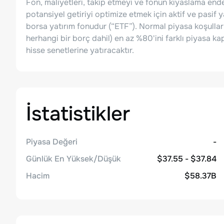
Fon, maliyetleri, takip etmeyi ve fonun kıyaslama end
potansiyel getiriyi optimize etmek için aktif ve pasif y
borsa yatırım fonudur (“ETF”). Normal piyasa koşulları 
herhangi bir borç dahil) en az %80'ini farklı piyasa ka
hisse senetlerine yatıracaktır.
İstatistikler
Piyasa Değeri
-
Günlük En Yüksek/Düşük
$37.55 - $37.84
Hacim
$58.37B