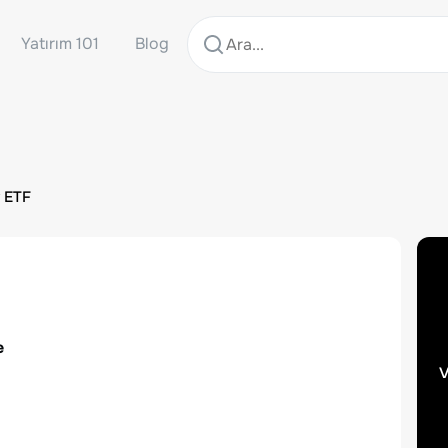
Yatırım 101
Blog
y ETF
e
v