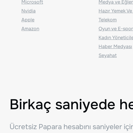
Microsoft
Medya ve Eğle
Nvidia
Hazır Yemek Ve
Apple
Telekom
Amazon
Oyun ve E-spor
Kadın Yöneticil
Haber Medyası
Seyahat
Birkaç saniyede h
Ücretsiz Papara hesabını saniyeler iç