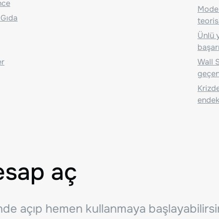
nce
Moder
 Gıda
teoris
Ünlü y
başarı
er
Wall S
geçen
Krizde
endeks
esap aç
inde açıp hemen kullanmaya başlayabilirsi