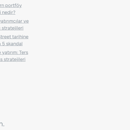
n portföy
i nedir?
atırımcılar ve
 stratejileri
treet tarihine
 5 skandal
 yatırım: Ters
 stratejileri
n.