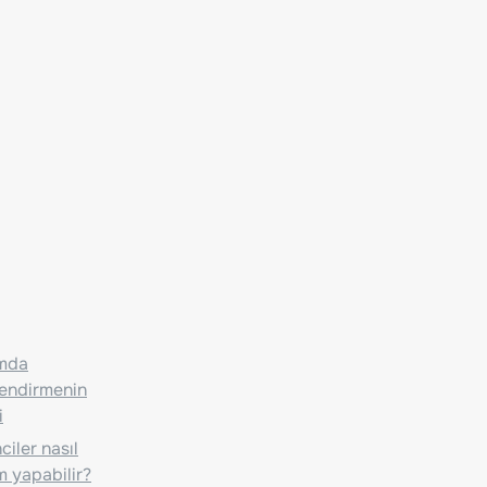
ımda
lendirmenin
i
iler nasıl
m yapabilir?