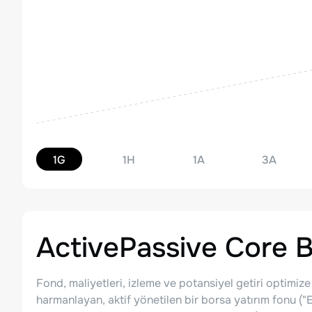
1G
1H
1A
3A
ActivePassive Core 
Fond, maliyetleri, izleme ve potansiyel getiri optimize e
harmanlayan, aktif yönetilen bir borsa yatırım fonu (