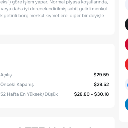
ks”) göre işlem yapar. Normal piyasa koşullarında,
 veya daha iyi derecelendirilmiş sabit gelirli menkul
k getirili borç menkul kıymetlere, diğer bir deyişle
Açılış
$29.59
Önceki Kapanış
$29.52
52 Hafta En Yüksek/Düşük
$28.80 - $30.18