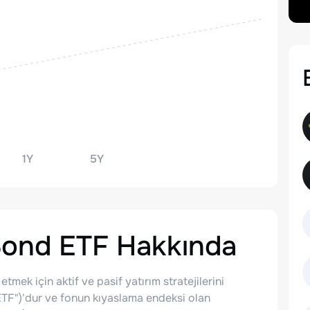
1Y
5Y
Bond ETF
Hakkında
tmek için aktif ve pasif yatırım stratejilerini
"ETF")'dur ve fonun kıyaslama endeksi olan