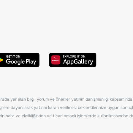
ada yer alan bilgi, yorum ve öneriler yatırım danışmanlığı kapsamında de
ilere dayanılarak yatırım kararı verilmesi beklentilerinize uygun sonuçl
erin hata ve eksikliğinden ve ticari amaçlı işlemlerde kullanılmasında