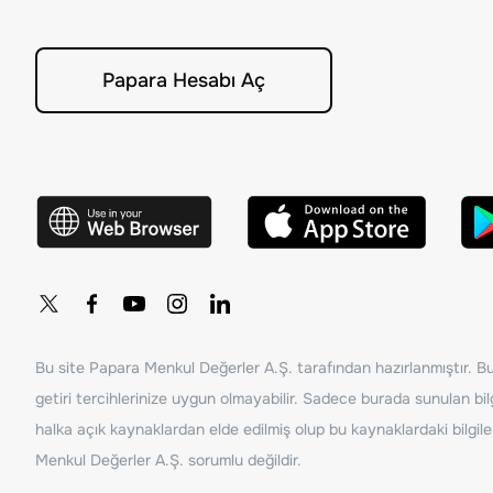
Papara Hesabı Aç
Bu site Papara Menkul Değerler A.Ş. tarafından hazırlanmıştır. Bur
getiri tercihlerinize uygun olmayabilir. Sadece burada sunulan bilg
halka açık kaynaklardan elde edilmiş olup bu kaynaklardaki bilgil
Menkul Değerler A.Ş. sorumlu değildir.