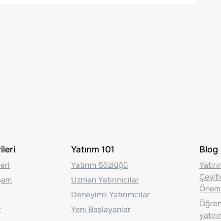
leri
Yatırım 101
Blog
eri
Yatırım Sözlüğü
Yatır
Çeşit
aşam
Uzman Yatırımcılar
Önem
Deneyimli Yatırımcılar
Öğrenc
r
Yeni Başlayanlar
yatırı