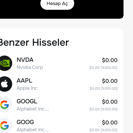
Hesap Aç
Benzer Hisseler
NVDA
$0.00
Nvidia Corp
$0.00
(%
100.00
)
AAPL
$0.00
Apple Inc.
$0.00
(%
100.00
)
GOOGL
$0.00
Alphabet Inc. Class A Common Stock
$0.00
(%
100.00
)
GOOG
$0.00
Alphabet Inc. Class C Capital Stock
$0.00
(%
100.00
)