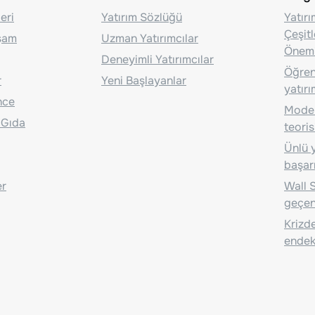
eri
Yatırım Sözlüğü
Yatır
Çeşit
aşam
Uzman Yatırımcılar
Önem
Deneyimli Yatırımcılar
Öğrenc
r
Yeni Başlayanlar
yatırı
nce
Moder
 Gıda
teoris
Ünlü y
başarı
er
Wall S
geçen
Krizde
endeks