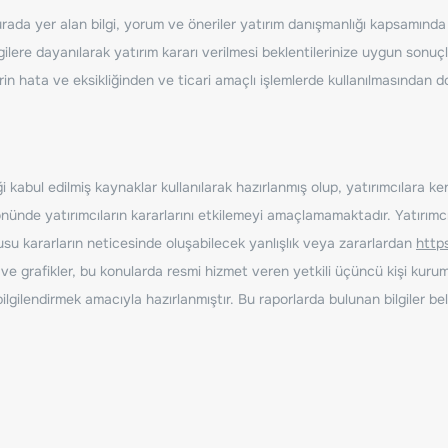
ada yer alan bilgi, yorum ve öneriler yatırım danışmanlığı kapsamında de
ilere dayanılarak yatırım kararı verilmesi beklentilerinize uygun sonuçl
erin hata ve eksikliğinden ve ticari amaçlı işlemlerde kullanılmasında
 kabul edilmiş kaynaklar kullanılarak hazırlanmış olup, yatırımcılara ke
nde yatırımcıların kararlarını etkilemeyi amaçlamamaktadır. Yatırımcıla
nusu kararların neticesinde oluşabilecek yanlışlık veya zararlardan
http
ve grafikler, bu konularda resmi hizmet veren yetkili üçüncü kişi kurum
gilendirmek amacıyla hazırlanmıştır. Bu raporlarda bulunan bilgiler bell