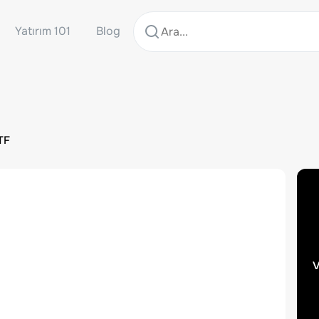
Yatırım 101
Blog
TF
v