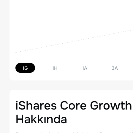
1G
1H
1A
3A
iShares Core Growth 
Hakkında