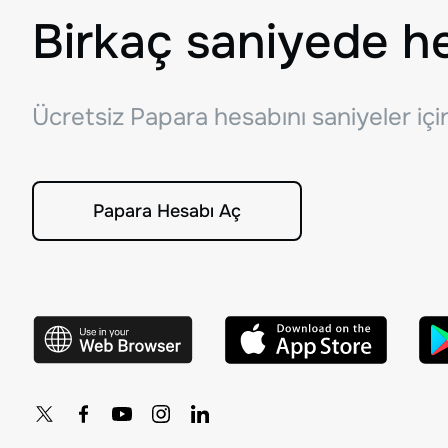
Birkaç saniyede h
Ücretsiz Papara hesabını saniyeler iç
Papara Hesabı Aç