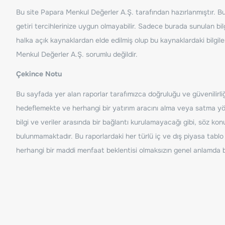
Bu site Papara Menkul Değerler A.Ş. tarafından hazırlanmıştır. Bur
getiri tercihlerinize uygun olmayabilir. Sadece burada sunulan bilg
halka açık kaynaklardan elde edilmiş olup bu kaynaklardaki bilgil
Menkul Değerler A.Ş. sorumlu değildir.
Çekince Notu
Bu sayfada yer alan raporlar tarafımızca doğruluğu ve güvenilirliği
hedeflemekte ve herhangi bir yatırım aracını alma veya satma yönü
bilgi ve veriler arasında bir bağlantı kurulamayacağı gibi, söz ko
bulunmamaktadır. Bu raporlardaki her türlü iç ve dış piyasa tablo 
herhangi bir maddi menfaat beklentisi olmaksızın genel anlamda bil