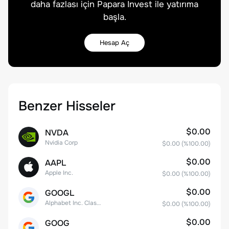
daha fazlası için Papara Invest ile yatırıma
başla.
Hesap Aç
Benzer Hisseler
$0.00
NVDA
Nvidia Corp
$0.00
(%
100.00
)
$0.00
AAPL
Apple Inc.
$0.00
(%
100.00
)
$0.00
GOOGL
Alphabet Inc. Class A Common Stock
$0.00
(%
100.00
)
$0.00
GOOG