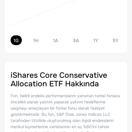
1G
1H
1A
3A
1Y
5Y
iShares Core Conservative
Allocation ETF
Hakkında
Fon, belirli endeks performanslarını yansıtan temel fonlara
öncelikli olarak yatırım yaparak yatırım hedeflerine
ulaşmayı amaçlayan bir fonlar fonu olarak faaliyet
göstermektedir. Bu fon, S&P Dow Jones Indices LLC
tarafından titizlikle oluşturulmuş olan ilişkili endekslerin
menkul kıymetlerine varlıklarının en az %80'ini tahsis