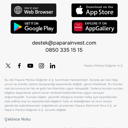
destek@paparainvest.com
0850 335 15 15
Papara Menkul Değerler A.Ş.
Bu site Papara Menkul Değerler A.Ş. tarafından hazırlanmıştır. Burada yer alan bilgi,
yorum ve öneriler yatırım danışmanlığı kapsamında değildir, genel niteliktedir. Bu öneriler
mali durumunuz ile risk ve getiri tercihlerinize uygun olmayabilir. Sadece burada sunulan
bilgilere dayanılarak yatırım kararı verilmesi beklentilerinize uygun sonuçlar
doğurmayabilir. Sunulan bilgiler, güvenilir olduğuna inanılan halka açık kaynaklardan
elde edilmiş olup bu kaynaklardaki bilgilerin hata ve eksikliğinden ve ticari amaçlı
işlemlerde kullanılmasından doğabilecek zararlardan Papara Elektronik Para A.Ş. ve
Papara Menkul Değerler A.Ş. sorumlu değildir.
Çekince Notu