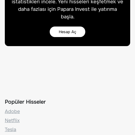
istatistikleri incele. Yeni hisseleri keşfetmek ve
daha fazlası için Papara Invest ile yatırıma
başla.
Hesap Aç
Popüler Hisseler
Adobe
Netflix
Tesla