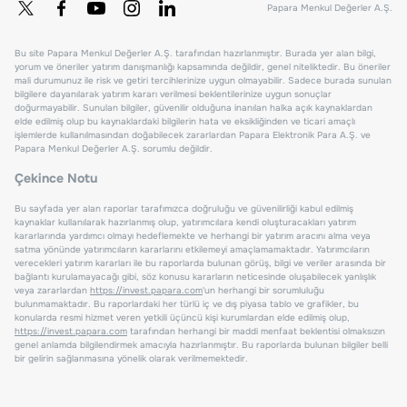
Papara Menkul Değerler A.Ş.
Bu site Papara Menkul Değerler A.Ş. tarafından hazırlanmıştır. Burada yer alan bilgi,
yorum ve öneriler yatırım danışmanlığı kapsamında değildir, genel niteliktedir. Bu öneriler
mali durumunuz ile risk ve getiri tercihlerinize uygun olmayabilir. Sadece burada sunulan
bilgilere dayanılarak yatırım kararı verilmesi beklentilerinize uygun sonuçlar
doğurmayabilir. Sunulan bilgiler, güvenilir olduğuna inanılan halka açık kaynaklardan
elde edilmiş olup bu kaynaklardaki bilgilerin hata ve eksikliğinden ve ticari amaçlı
işlemlerde kullanılmasından doğabilecek zararlardan Papara Elektronik Para A.Ş. ve
Papara Menkul Değerler A.Ş. sorumlu değildir.
Çekince Notu
Bu sayfada yer alan raporlar tarafımızca doğruluğu ve güvenilirliği kabul edilmiş
kaynaklar kullanılarak hazırlanmış olup, yatırımcılara kendi oluşturacakları yatırım
kararlarında yardımcı olmayı hedeflemekte ve herhangi bir yatırım aracını alma veya
satma yönünde yatırımcıların kararlarını etkilemeyi amaçlamamaktadır. Yatırımcıların
verecekleri yatırım kararları ile bu raporlarda bulunan görüş, bilgi ve veriler arasında bir
bağlantı kurulamayacağı gibi, söz konusu kararların neticesinde oluşabilecek yanlışlık
veya zararlardan
https://invest.papara.com
'un herhangi bir sorumluluğu
bulunmamaktadır. Bu raporlardaki her türlü iç ve dış piyasa tablo ve grafikler, bu
konularda resmi hizmet veren yetkili üçüncü kişi kurumlardan elde edilmiş olup,
https://invest.papara.com
tarafından herhangi bir maddi menfaat beklentisi olmaksızın
genel anlamda bilgilendirmek amacıyla hazırlanmıştır. Bu raporlarda bulunan bilgiler belli
bir gelirin sağlanmasına yönelik olarak verilmemektedir.