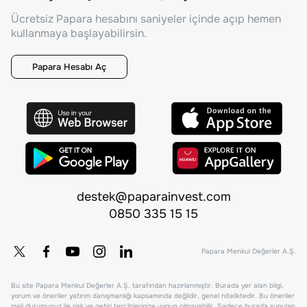
Ücretsiz Papara hesabını saniyeler içinde açıp hemen
kullanmaya başlayabilirsin.
Papara Hesabı Aç
destek@paparainvest.com
0850 335 15 15
Papara Menkul Değerler A.Ş.
Bu site Papara Menkul Değerler A.Ş. tarafından hazırlanmıştır. Burada yer alan bilgi,
yorum ve öneriler yatırım danışmanlığı kapsamında değildir, genel niteliktedir. Bu öneriler
mali durumunuz ile risk ve getiri tercihlerinize uygun olmayabilir. Sadece burada sunulan