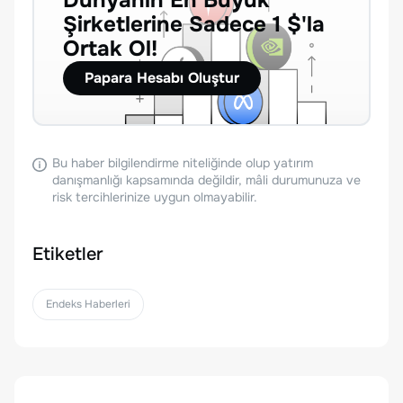
Dünyanın En Büyük
Şirketlerine Sadece 1 $'la
Ortak Ol!
Papara Hesabı Oluştur
Bu haber bilgilendirme niteliğinde olup yatırım
danışmanlığı kapsamında değildir, mâli durumunuza ve
risk tercihlerinize uygun olmayabilir.
Etiketler
Endeks Haberleri