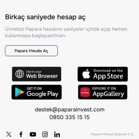
Birkaç saniyede hesap aç
Ücretsiz Papara hesabını saniyeler içinde açıp hemen
kullanmaya başlayabilirsin.
Papara Hesabı Aç
destek@paparainvest.com
0850 335 15 15
Papara Menkul Değerler A.Ş.