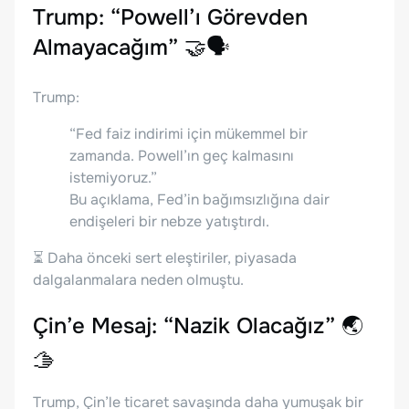
Trump: “Powell’ı Görevden
Almayacağım” 🤝🗣️
Trump:
“Fed faiz indirimi için mükemmel bir
zamanda. Powell’ın geç kalmasını
istemiyoruz.”
Bu açıklama, Fed’in bağımsızlığına dair
endişeleri bir nebze yatıştırdı.
⏳ Daha önceki sert eleştiriler, piyasada
dalgalanmalara neden olmuştu.
Çin’e Mesaj: “Nazik Olacağız” 🌏
🫱
Trump, Çin’le ticaret savaşında daha yumuşak bir