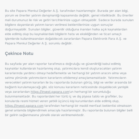
Bu site Papara Menkul Değerler A.Ş. tarafından hazırlanmıştır. Burada yer alan bilgi,
yorum ve öneriler yatırım danışmanlığı kapsamında değildir, genel niteliktedir. Bu öneriler
mali durumunuz ile risk ve getiri tercihlerinize uygun olmayabilir. Sadece burada sunulan
bilgilere dayanılarak yatırım kararı verilmesi beklentilerinize uygun sonuçlar
doğurmayabilir. Sunulan bilgiler, güvenilir olduğuna inanılan halka açık kaynaklardan
elde edilmiş olup bu kaynaklardaki bilgilerin hata ve eksikliğinden ve ticari amaçlı
işlemlerde kullanılmasından doğabilecek zararlardan Papara Elektronik Para A.Ş. ve
Papara Menkul Değerler A.Ş. sorumlu değildir.
Çekince Notu
Bu sayfada yer alan raporlar tarafımızca doğruluğu ve güvenilirliği kabul edilmiş
kaynaklar kullanılarak hazırlanmış olup, yatırımcılara kendi oluşturacakları yatırım
kararlarında yardımcı olmayı hedeflemekte ve herhangi bir yatırım aracını alma veya
satma yönünde yatırımcıların kararlarını etkilemeyi amaçlamamaktadır. Yatırımcıların
verecekleri yatırım kararları ile bu raporlarda bulunan görüş, bilgi ve veriler arasında bir
bağlantı kurulamayacağı gibi, söz konusu kararların neticesinde oluşabilecek yanlışlık
veya zararlardan
https://invest.papara.com
'un herhangi bir sorumluluğu
bulunmamaktadır. Bu raporlardaki her türlü iç ve dış piyasa tablo ve grafikler, bu
konularda resmi hizmet veren yetkili üçüncü kişi kurumlardan elde edilmiş olup,
https://invest.papara.com
tarafından herhangi bir maddi menfaat beklentisi olmaksızın
genel anlamda bilgilendirmek amacıyla hazırlanmıştır. Bu raporlarda bulunan bilgiler belli
bir gelirin sağlanmasına yönelik olarak verilmemektedir.