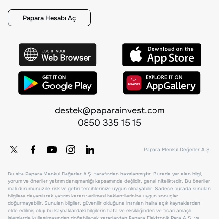
Papara Hesabı Aç
destek@paparainvest.com
0850 335 15 15
Papara Menkul Değerler A.Ş.
Bu site Papara Menkul Değerler A.Ş. tarafından hazırlanmıştır. Burada yer alan bilgi,
yorum ve öneriler yatırım danışmanlığı kapsamında değildir, genel niteliktedir. Bu öneriler
mali durumunuz ile risk ve getiri tercihlerinize uygun olmayabilir. Sadece burada sunulan
bilgilere dayanılarak yatırım kararı verilmesi beklentilerinize uygun sonuçlar
doğurmayabilir. Sunulan bilgiler, güvenilir olduğuna inanılan halka açık kaynaklardan
elde edilmiş olup bu kaynaklardaki bilgilerin hata ve eksikliğinden ve ticari amaçlı
işlemlerde kullanılmasından doğabilecek zararlardan Papara Elektronik Para A.Ş. ve