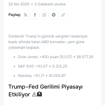
22 Nis 2025
3
Dakikalık okuma
Paylaş:
Günlerdir Trump’ın gümrük vergileri nedeniyle
baskı altında kalan ABD borsaları, yeni güne
yükselişle başladı:
Dow Jones: +400 puan (%1,07) → 38.577,39
S&P 500: +%1,07 → 5.213,25
Nasdaq: +%1,17 → 16.055,87
Trump–Fed Gerilimi Piyasayı
Etkiliyor ⚠️🏦