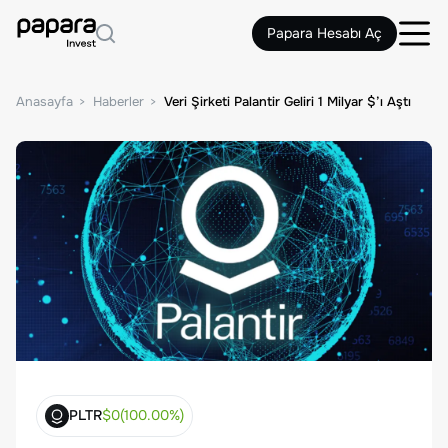
Papara Hesabı Aç
Anasayfa
Haberler
Veri Şirketi Palantir Geliri 1 Milyar $’ı Aştı
PLTR
$
0
(
100.00
%)