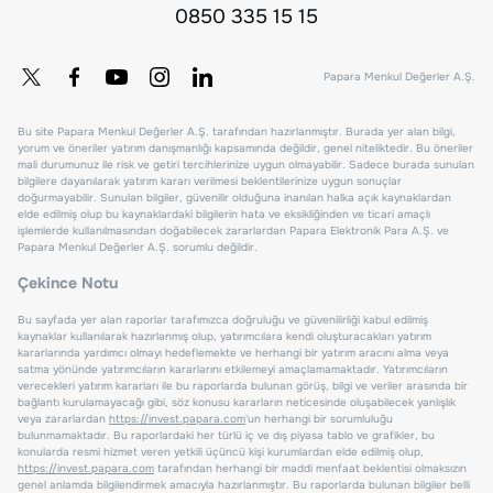
0850 335 15 15
Papara Menkul Değerler A.Ş.
Bu site Papara Menkul Değerler A.Ş. tarafından hazırlanmıştır. Burada yer alan bilgi,
yorum ve öneriler yatırım danışmanlığı kapsamında değildir, genel niteliktedir. Bu öneriler
mali durumunuz ile risk ve getiri tercihlerinize uygun olmayabilir. Sadece burada sunulan
bilgilere dayanılarak yatırım kararı verilmesi beklentilerinize uygun sonuçlar
doğurmayabilir. Sunulan bilgiler, güvenilir olduğuna inanılan halka açık kaynaklardan
elde edilmiş olup bu kaynaklardaki bilgilerin hata ve eksikliğinden ve ticari amaçlı
işlemlerde kullanılmasından doğabilecek zararlardan Papara Elektronik Para A.Ş. ve
Papara Menkul Değerler A.Ş. sorumlu değildir.
Çekince Notu
Bu sayfada yer alan raporlar tarafımızca doğruluğu ve güvenilirliği kabul edilmiş
kaynaklar kullanılarak hazırlanmış olup, yatırımcılara kendi oluşturacakları yatırım
kararlarında yardımcı olmayı hedeflemekte ve herhangi bir yatırım aracını alma veya
satma yönünde yatırımcıların kararlarını etkilemeyi amaçlamamaktadır. Yatırımcıların
verecekleri yatırım kararları ile bu raporlarda bulunan görüş, bilgi ve veriler arasında bir
bağlantı kurulamayacağı gibi, söz konusu kararların neticesinde oluşabilecek yanlışlık
veya zararlardan
https://invest.papara.com
'un herhangi bir sorumluluğu
bulunmamaktadır. Bu raporlardaki her türlü iç ve dış piyasa tablo ve grafikler, bu
konularda resmi hizmet veren yetkili üçüncü kişi kurumlardan elde edilmiş olup,
https://invest.papara.com
tarafından herhangi bir maddi menfaat beklentisi olmaksızın
genel anlamda bilgilendirmek amacıyla hazırlanmıştır. Bu raporlarda bulunan bilgiler belli