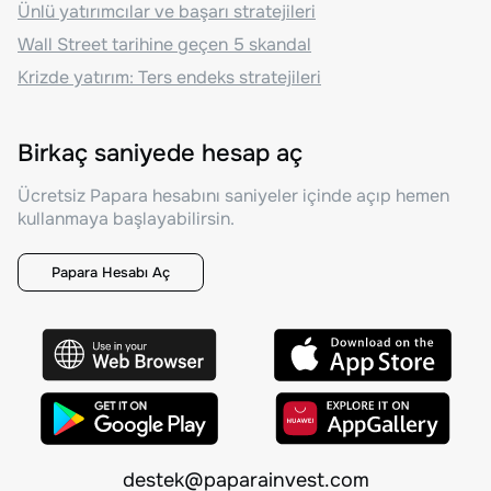
Ünlü yatırımcılar ve başarı stratejileri
Wall Street tarihine geçen 5 skandal
Krizde yatırım: Ters endeks stratejileri
Birkaç saniyede hesap aç
Ücretsiz Papara hesabını saniyeler içinde açıp hemen
kullanmaya başlayabilirsin.
Papara Hesabı Aç
destek@paparainvest.com