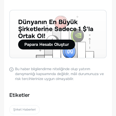
Dünyanın En Büyük
Şirketlerine Sadece 1 $'la
Ortak Ol!
Papara Hesabı Oluştur
Bu haber bilgilendirme niteliğinde olup yatırım
danışmanlığı kapsamında değildir, mâli durumunuza ve
risk tercihlerinize uygun olmayabilir.
Etiketler
Şirket Haberleri