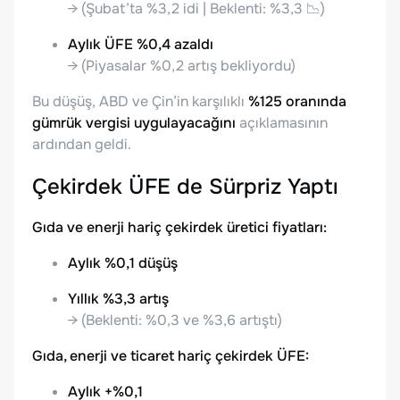
→ (Şubat’ta %3,2 idi | Beklenti: %3,3 📉)
Aylık ÜFE %0,4 azaldı
→ (Piyasalar %0,2 artış bekliyordu)
Bu düşüş, ABD ve Çin’in karşılıklı
%125 oranında
gümrük vergisi uygulayacağını
açıklamasının
ardından geldi.
Çekirdek ÜFE de Sürpriz Yaptı
Gıda ve enerji hariç çekirdek üretici fiyatları:
Aylık %0,1 düşüş
Yıllık %3,3 artış
→ (Beklenti: %0,3 ve %3,6 artıştı)
Gıda, enerji ve ticaret hariç çekirdek ÜFE:
Aylık +%0,1