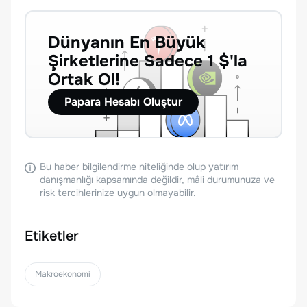
Dünyanın En Büyük
Şirketlerine Sadece 1 $'la
Ortak Ol!
Papara Hesabı Oluştur
Bu haber bilgilendirme niteliğinde olup yatırım
danışmanlığı kapsamında değildir, mâli durumunuza ve
risk tercihlerinize uygun olmayabilir.
Etiketler
Makroekonomi