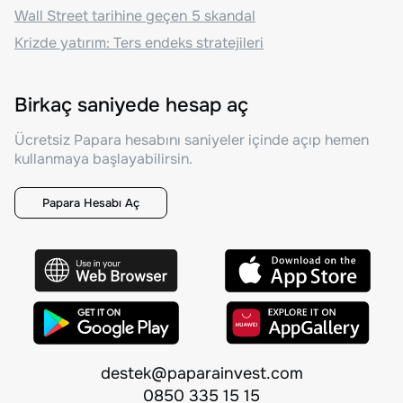
Wall Street tarihine geçen 5 skandal
Krizde yatırım: Ters endeks stratejileri
Birkaç saniyede hesap aç
Ücretsiz Papara hesabını saniyeler içinde açıp hemen
kullanmaya başlayabilirsin.
Papara Hesabı Aç
destek@paparainvest.com
0850 335 15 15