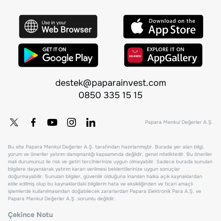
destek@paparainvest.com
0850 335 15 15
Papara Menkul Değerler A.Ş.
Bu site Papara Menkul Değerler A.Ş. tarafından hazırlanmıştır. Burada yer alan bilgi,
yorum ve öneriler yatırım danışmanlığı kapsamında değildir, genel niteliktedir. Bu öneriler
mali durumunuz ile risk ve getiri tercihlerinize uygun olmayabilir. Sadece burada sunulan
bilgilere dayanılarak yatırım kararı verilmesi beklentilerinize uygun sonuçlar
doğurmayabilir. Sunulan bilgiler, güvenilir olduğuna inanılan halka açık kaynaklardan
elde edilmiş olup bu kaynaklardaki bilgilerin hata ve eksikliğinden ve ticari amaçlı
işlemlerde kullanılmasından doğabilecek zararlardan Papara Elektronik Para A.Ş. ve
Papara Menkul Değerler A.Ş. sorumlu değildir.
Çekince Notu