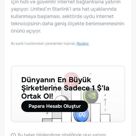
için hızlı ve güvenilir internet bağlantısına yatırım
yapıyor. United’ın Starlink’i ana hat uçaklarında
kullanmaya başlaması, sektörde uydu internet
teknolojisinin daha geniş ölçekte benimsenmesinin
önünü açıyor.
Bu içerik hazırlanırken yararlanılan kaynak:
Reuters
Dünyanın En Büyük
Şirketlerine Sadece 1 $'la
Ortak Ol!
Papara Hesabı Oluştur
Bu haber bilgilendirme niteliğinde olup yatırım