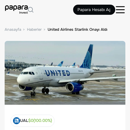
Papara Hesabı Aç
Anasayfa
Haberler
United Airlines Starlink Onayı Aldı
UAL
$
0
(
100.00
%)