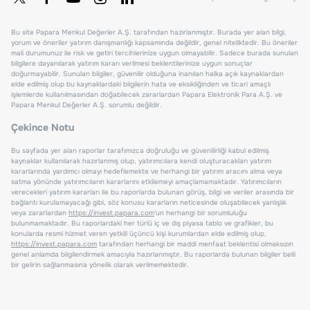
Bu site Papara Menkul Değerler A.Ş. tarafından hazırlanmıştır. Burada yer alan bilgi,
yorum ve öneriler yatırım danışmanlığı kapsamında değildir, genel niteliktedir. Bu öneriler
mali durumunuz ile risk ve getiri tercihlerinize uygun olmayabilir. Sadece burada sunulan
bilgilere dayanılarak yatırım kararı verilmesi beklentilerinize uygun sonuçlar
doğurmayabilir. Sunulan bilgiler, güvenilir olduğuna inanılan halka açık kaynaklardan
elde edilmiş olup bu kaynaklardaki bilgilerin hata ve eksikliğinden ve ticari amaçlı
işlemlerde kullanılmasından doğabilecek zararlardan Papara Elektronik Para A.Ş. ve
Papara Menkul Değerler A.Ş. sorumlu değildir.
Çekince Notu
Bu sayfada yer alan raporlar tarafımızca doğruluğu ve güvenilirliği kabul edilmiş
kaynaklar kullanılarak hazırlanmış olup, yatırımcılara kendi oluşturacakları yatırım
kararlarında yardımcı olmayı hedeflemekte ve herhangi bir yatırım aracını alma veya
satma yönünde yatırımcıların kararlarını etkilemeyi amaçlamamaktadır. Yatırımcıların
verecekleri yatırım kararları ile bu raporlarda bulunan görüş, bilgi ve veriler arasında bir
bağlantı kurulamayacağı gibi, söz konusu kararların neticesinde oluşabilecek yanlışlık
veya zararlardan
https://invest.papara.com
'un herhangi bir sorumluluğu
bulunmamaktadır. Bu raporlardaki her türlü iç ve dış piyasa tablo ve grafikler, bu
konularda resmi hizmet veren yetkili üçüncü kişi kurumlardan elde edilmiş olup,
https://invest.papara.com
tarafından herhangi bir maddi menfaat beklentisi olmaksızın
genel anlamda bilgilendirmek amacıyla hazırlanmıştır. Bu raporlarda bulunan bilgiler belli
bir gelirin sağlanmasına yönelik olarak verilmemektedir.