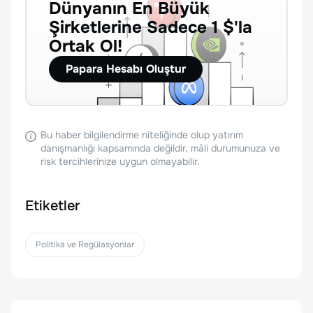
Dünyanın En Büyük
Şirketlerine Sadece 1 $'la
Ortak Ol!
Papara Hesabı Oluştur
Bu haber bilgilendirme niteliğinde olup yatırım
danışmanlığı kapsamında değildir, mâli durumunuza ve
risk tercihlerinize uygun olmayabilir.
Etiketler
Politika ve Regülasyonlar