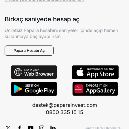
Birkaç saniyede hesap aç
Ücretsiz Papara hesabını saniyeler içinde açıp hemen
kullanmaya başlayabilirsin.
Papara Hesabı Aç
destek@paparainvest.com
0850 335 15 15
Papara Menkul Değerler A.Ş.