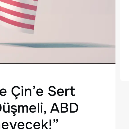
e Çin’e Sert
Düşmeli, ABD
meyecek!”