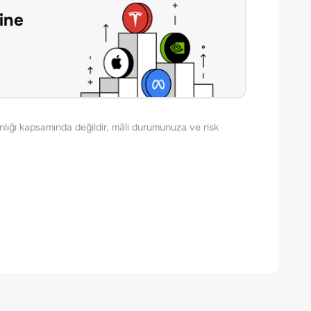
ine
nlığı kapsamında değildir, mâli durumunuza ve risk