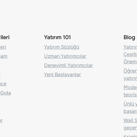
leri
Yatırım 101
Blog
eri
Yatırım Sözlüğü
Yatır
Çeşit
aşam
Uzman Yatırımcılar
Önem
Deneyimli Yatırımcılar
Öğrenc
r
Yeni Başlayanlar
yatırı
nce
Moder
 Gıda
teoris
Ünlü y
başarı
er
Wall S
geçen
Krizde