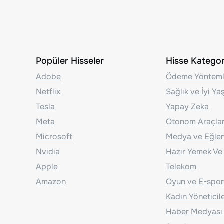
Popüler Hisseler
Hisse Kategori
Adobe
Ödeme Yönteml
Netflix
Sağlık ve İyi Y
Tesla
Yapay Zeka
Meta
Otonom Araçla
Microsoft
Medya ve Eğle
Nvidia
Hazır Yemek Ve
Apple
Telekom
Amazon
Oyun ve E-spor
Kadın Yöneticil
Haber Medyası