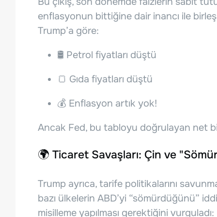
Bu çıkış, son dönemde faizlerin sabit tut
enflasyonun bittiğine dair inancı ile birl
Trump’a göre:
🛢️ Petrol fiyatları düştü
🍞 Gıda fiyatları düştü
💰 Enflasyon artık yok!
Ancak Fed, bu tabloyu doğrulayan net bir
🌍 Ticaret Savaşları: Çin ve "Sömü
Trump ayrıca, tarife politikalarını savun
bazı ülkelerin ABD’yi “sömürdüğünü” iddi
misilleme yapılması gerektiğini vurguladı: