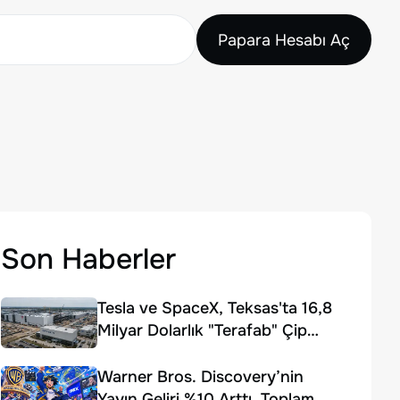
Papara Hesabı Aç
Son Haberler
Tesla ve SpaceX, Teksas'ta 16,8
Milyar Dolarlık "Terafab" Çip
Fabrikası Kuruyor
Warner Bros. Discovery’nin
Yayın Geliri %10 Arttı, Toplam