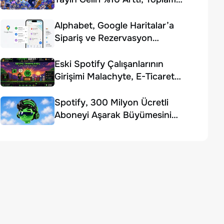
Gelir Beklentiyi Karşılayamadı
Alphabet, Google Haritalar’a
Sipariş ve Rezervasyon
Özellikleri Ekledi
Eski Spotify Çalışanlarının
Girişimi Malachyte, E-Ticaret
Yapay Zekâsı İçin 10 Milyon
Dolar Yatırım Aldı
Spotify, 300 Milyon Ücretli
Aboneyi Aşarak Büyümesini
Sürdürdü