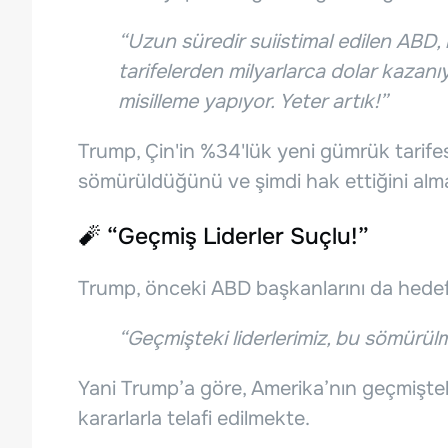
“Uzun süredir suiistimal edilen ABD, 
tarifelerden milyarlarca dolar kazanı
misilleme yapıyor. Yeter artık!”
Trump, Çin'in %34'lük yeni gümrük tarife
sömürüldüğünü ve şimdi hak ettiğini alm
🧨 “Geçmiş Liderler Suçlu!”
Trump, önceki ABD başkanlarını da hedef 
“Geçmişteki liderlerimiz, bu sömürü
Yani Trump’a göre, Amerika’nın geçmiştek
kararlarla telafi edilmekte.