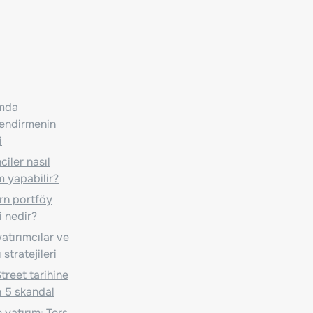
ımda
lendirmenin
i
iler nasıl
m yapabilir?
n portföy
i nedir?
atırımcılar ve
 stratejileri
treet tarihine
 5 skandal
 yatırım: Ters