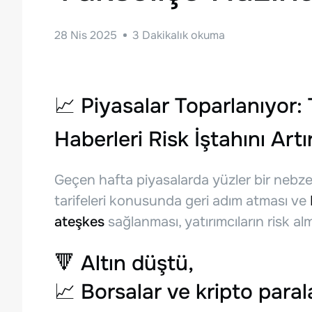
28 Nis 2025
3
Dakikalık okuma
📈
Piyasalar Toparlanıyor:
Haberleri Risk İştahını Artır
Geçen hafta piyasalarda yüzler bir nebz
tarifeleri konusunda geri adım atması ve
ateşkes
sağlanması, yatırımcıların risk alma
🔻
Altın düştü
,
📈
Borsalar ve kripto paral