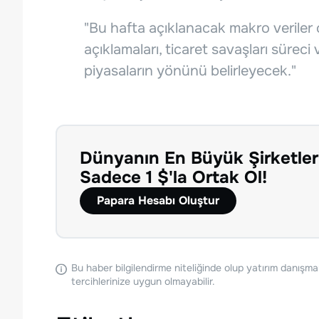
"Bu hafta açıklanacak makro veriler ç
açıklamaları, ticaret savaşları sürec
piyasaların yönünü belirleyecek."
Dünyanın En Büyük Şirketler
Sadece 1 $'la Ortak Ol!
Papara Hesabı Oluştur
Bu haber bilgilendirme niteliğinde olup yatırım danışma
tercihlerinize uygun olmayabilir.