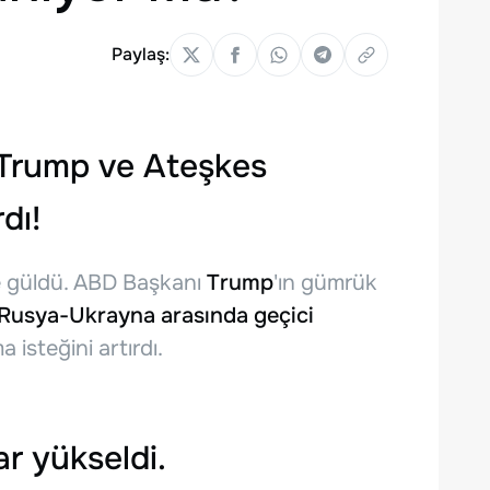
Paylaş:
 Trump ve Ateşkes
dı!
e güldü. ABD Başkanı
Trump
'ın gümrük
Rusya-Ukrayna arasında geçici
 isteğini artırdı.
ar yükseldi
.