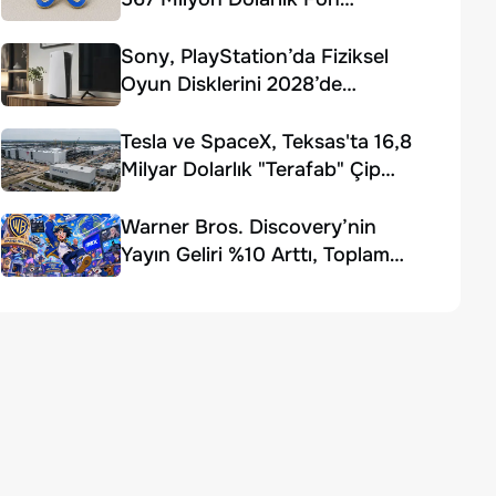
Ödemesi Kararı
Sony, PlayStation’da Fiziksel
Oyun Disklerini 2028’de
Sonlandırıyor
Tesla ve SpaceX, Teksas'ta 16,8
Milyar Dolarlık "Terafab" Çip
Fabrikası Kuruyor
Warner Bros. Discovery’nin
Yayın Geliri %10 Arttı, Toplam
Gelir Beklentiyi Karşılayamadı