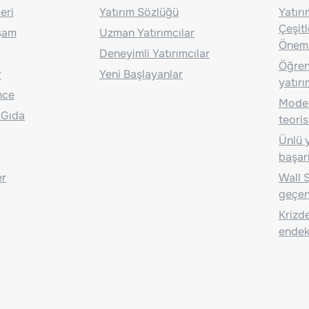
eri
Yatırım Sözlüğü
Yatır
Çeşit
aşam
Uzman Yatırımcılar
Önem
Deneyimli Yatırımcılar
Öğrenc
r
Yeni Başlayanlar
yatırı
nce
Moder
 Gıda
teoris
Ünlü y
başarı
er
Wall S
geçen
Krizde
endeks