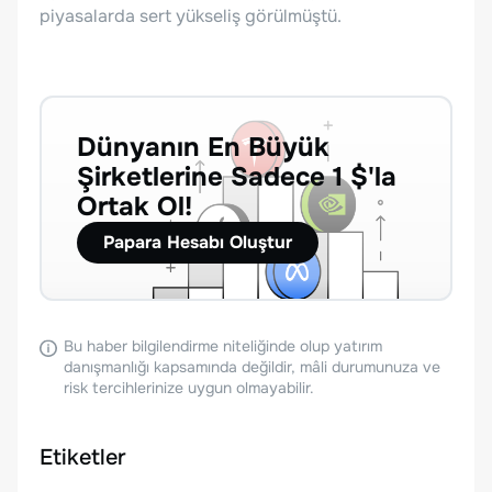
piyasalarda sert yükseliş görülmüştü.
Dünyanın En Büyük
Şirketlerine Sadece 1 $'la
Ortak Ol!
Papara Hesabı Oluştur
Bu haber bilgilendirme niteliğinde olup yatırım
danışmanlığı kapsamında değildir, mâli durumunuza ve
risk tercihlerinize uygun olmayabilir.
Etiketler