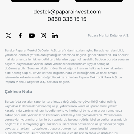
destek@paparainvest.com
0850 335 15 15
Papara Menkul Değerler A.Ş.
Bu site Papara Menkul Değerler A.Ş. tarafından hazırlanmıştır. Burada yer alan bilgi,
yorum ve öneriler yatırım danışmanlığı kapsamında değildir, genel niteliktedir. Bu öneriler
mali durumunuz ile risk ve getiri tercihlerinize uygun olmayabilir. Sadece burada sunulan
bilgilere dayanılarak yatırım kararı verilmesi beklentilerinize uygun sonuçlar
doğurmayabilir. Sunulan bilgiler, güvenilir olduğuna inanılan halka açık kaynaklardan
elde edilmiş olup bu kaynaklardaki bilgilerin hata ve eksikliğinden ve ticari amaçlı
işlemlerde kullanılmasından doğabilecek zararlardan Papara Elektronik Para A.Ş. ve
Papara Menkul Değerler A.Ş. sorumlu değildir.
Çekince Notu
Bu sayfada yer alan raporlar tarafımızca doğruluğu ve güvenilirliği kabul edilmiş
kaynaklar kullanılarak hazırlanmış olup, yatırımcılara kendi oluşturacakları yatırım
kararlarında yardımcı olmayı hedeflemekte ve herhangi bir yatırım aracını alma veya
satma yönünde yatırımcıların kararlarını etkilemeyi amaçlamamaktadır. Yatırımcıların
verecekleri yatırım kararları ile bu raporlarda bulunan görüş, bilgi ve veriler arasında bir
bağlantı kurulamayacağı gibi, söz konusu kararların neticesinde oluşabilecek yanlışlık
veya zararlardan
https://invest.papara.com
'un herhangi bir sorumluluğu
bulunmamaktadır. Bu raporlardaki her türlü iç ve dış piyasa tablo ve grafikler, bu