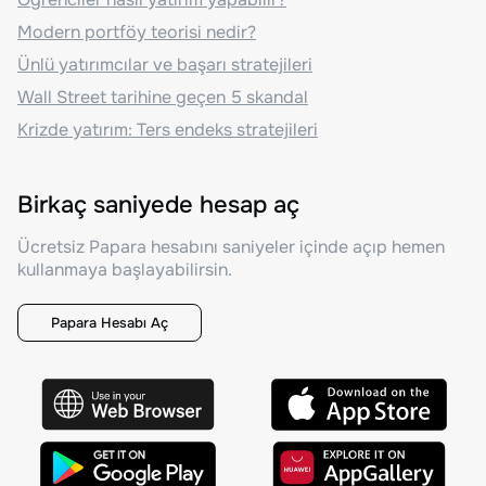
Modern portföy teorisi nedir?
Ünlü yatırımcılar ve başarı stratejileri
Wall Street tarihine geçen 5 skandal
Krizde yatırım: Ters endeks stratejileri
Birkaç saniyede hesap aç
Ücretsiz Papara hesabını saniyeler içinde açıp hemen
kullanmaya başlayabilirsin.
Papara Hesabı Aç