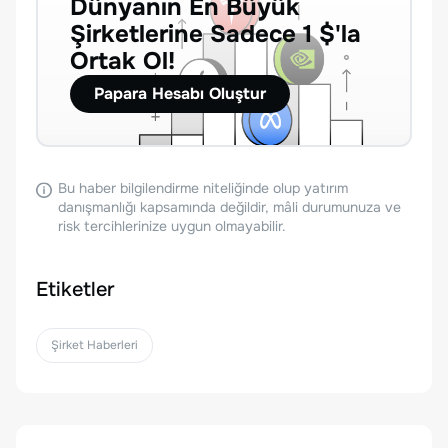
Dünyanın En Büyük
Şirketlerine Sadece 1 $'la
Ortak Ol!
Papara Hesabı Oluştur
Bu haber bilgilendirme niteliğinde olup yatırım
danışmanlığı kapsamında değildir, mâli durumunuza ve
risk tercihlerinize uygun olmayabilir.
Etiketler
Şirket Haberleri