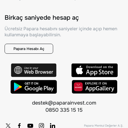
Birkaç saniyede hesap aç
Ücretsiz Papara hesabını saniyeler içinde açıp hemen
kullanmaya başlayabilirsin.
Papara Hesabı Aç
destek@paparainvest.com
0850 335 15 15
Papara Menkul Değerler A.Ş.