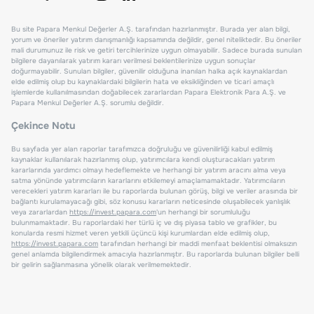
Bu site Papara Menkul Değerler A.Ş. tarafından hazırlanmıştır. Burada yer alan bilgi,
yorum ve öneriler yatırım danışmanlığı kapsamında değildir, genel niteliktedir. Bu öneriler
mali durumunuz ile risk ve getiri tercihlerinize uygun olmayabilir. Sadece burada sunulan
bilgilere dayanılarak yatırım kararı verilmesi beklentilerinize uygun sonuçlar
doğurmayabilir. Sunulan bilgiler, güvenilir olduğuna inanılan halka açık kaynaklardan
elde edilmiş olup bu kaynaklardaki bilgilerin hata ve eksikliğinden ve ticari amaçlı
işlemlerde kullanılmasından doğabilecek zararlardan Papara Elektronik Para A.Ş. ve
Papara Menkul Değerler A.Ş. sorumlu değildir.
Çekince Notu
Bu sayfada yer alan raporlar tarafımızca doğruluğu ve güvenilirliği kabul edilmiş
kaynaklar kullanılarak hazırlanmış olup, yatırımcılara kendi oluşturacakları yatırım
kararlarında yardımcı olmayı hedeflemekte ve herhangi bir yatırım aracını alma veya
satma yönünde yatırımcıların kararlarını etkilemeyi amaçlamamaktadır. Yatırımcıların
verecekleri yatırım kararları ile bu raporlarda bulunan görüş, bilgi ve veriler arasında bir
bağlantı kurulamayacağı gibi, söz konusu kararların neticesinde oluşabilecek yanlışlık
veya zararlardan
https://invest.papara.com
'un herhangi bir sorumluluğu
bulunmamaktadır. Bu raporlardaki her türlü iç ve dış piyasa tablo ve grafikler, bu
konularda resmi hizmet veren yetkili üçüncü kişi kurumlardan elde edilmiş olup,
https://invest.papara.com
tarafından herhangi bir maddi menfaat beklentisi olmaksızın
genel anlamda bilgilendirmek amacıyla hazırlanmıştır. Bu raporlarda bulunan bilgiler belli
bir gelirin sağlanmasına yönelik olarak verilmemektedir.