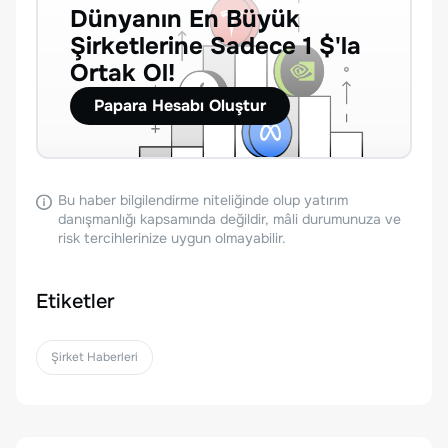
Dünyanın En Büyük
Şirketlerine Sadece 1 $'la
Ortak Ol!
Papara Hesabı Oluştur
Bu haber bilgilendirme niteliğinde olup yatırım
danışmanlığı kapsamında değildir, mâli durumunuza ve
risk tercihlerinize uygun olmayabilir.
Etiketler
Şirket Haberleri