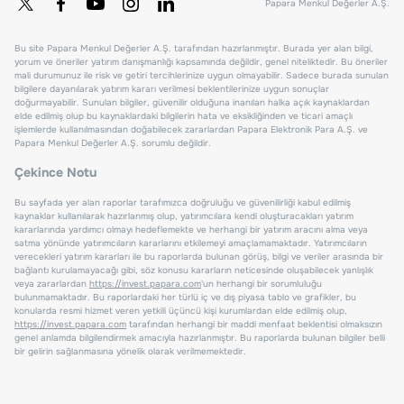
Papara Menkul Değerler A.Ş.
Bu site Papara Menkul Değerler A.Ş. tarafından hazırlanmıştır. Burada yer alan bilgi,
yorum ve öneriler yatırım danışmanlığı kapsamında değildir, genel niteliktedir. Bu öneriler
mali durumunuz ile risk ve getiri tercihlerinize uygun olmayabilir. Sadece burada sunulan
bilgilere dayanılarak yatırım kararı verilmesi beklentilerinize uygun sonuçlar
doğurmayabilir. Sunulan bilgiler, güvenilir olduğuna inanılan halka açık kaynaklardan
elde edilmiş olup bu kaynaklardaki bilgilerin hata ve eksikliğinden ve ticari amaçlı
işlemlerde kullanılmasından doğabilecek zararlardan Papara Elektronik Para A.Ş. ve
Papara Menkul Değerler A.Ş. sorumlu değildir.
Çekince Notu
Bu sayfada yer alan raporlar tarafımızca doğruluğu ve güvenilirliği kabul edilmiş
kaynaklar kullanılarak hazırlanmış olup, yatırımcılara kendi oluşturacakları yatırım
kararlarında yardımcı olmayı hedeflemekte ve herhangi bir yatırım aracını alma veya
satma yönünde yatırımcıların kararlarını etkilemeyi amaçlamamaktadır. Yatırımcıların
verecekleri yatırım kararları ile bu raporlarda bulunan görüş, bilgi ve veriler arasında bir
bağlantı kurulamayacağı gibi, söz konusu kararların neticesinde oluşabilecek yanlışlık
veya zararlardan
https://invest.papara.com
'un herhangi bir sorumluluğu
bulunmamaktadır. Bu raporlardaki her türlü iç ve dış piyasa tablo ve grafikler, bu
konularda resmi hizmet veren yetkili üçüncü kişi kurumlardan elde edilmiş olup,
https://invest.papara.com
tarafından herhangi bir maddi menfaat beklentisi olmaksızın
genel anlamda bilgilendirmek amacıyla hazırlanmıştır. Bu raporlarda bulunan bilgiler belli
bir gelirin sağlanmasına yönelik olarak verilmemektedir.