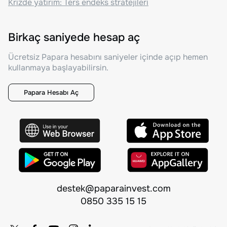
Krizde yatırım: Ters endeks stratejileri
Birkaç saniyede hesap aç
Ücretsiz Papara hesabını saniyeler içinde açıp hemen
kullanmaya başlayabilirsin.
Papara Hesabı Aç
destek@paparainvest.com
0850 335 15 15