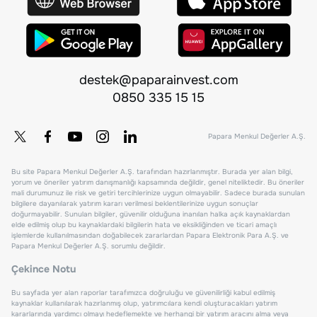
destek@paparainvest.com
0850 335 15 15
Papara Menkul Değerler A.Ş.
Bu site Papara Menkul Değerler A.Ş. tarafından hazırlanmıştır. Burada yer alan bilgi,
yorum ve öneriler yatırım danışmanlığı kapsamında değildir, genel niteliktedir. Bu öneriler
mali durumunuz ile risk ve getiri tercihlerinize uygun olmayabilir. Sadece burada sunulan
bilgilere dayanılarak yatırım kararı verilmesi beklentilerinize uygun sonuçlar
doğurmayabilir. Sunulan bilgiler, güvenilir olduğuna inanılan halka açık kaynaklardan
elde edilmiş olup bu kaynaklardaki bilgilerin hata ve eksikliğinden ve ticari amaçlı
işlemlerde kullanılmasından doğabilecek zararlardan Papara Elektronik Para A.Ş. ve
Papara Menkul Değerler A.Ş. sorumlu değildir.
Çekince Notu
Bu sayfada yer alan raporlar tarafımızca doğruluğu ve güvenilirliği kabul edilmiş
kaynaklar kullanılarak hazırlanmış olup, yatırımcılara kendi oluşturacakları yatırım
kararlarında yardımcı olmayı hedeflemekte ve herhangi bir yatırım aracını alma veya