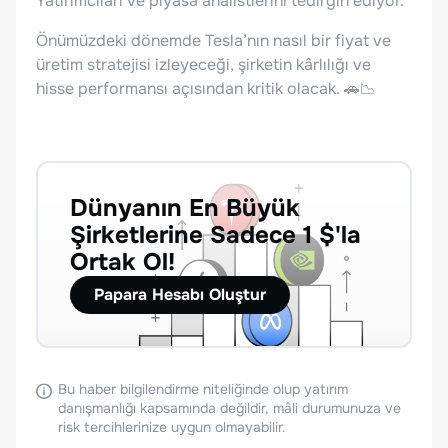
Yatırımcıları ve piyasa analistlerini tedirgin ediyor.
Önümüzdeki dönemde Tesla’nın nasıl bir fiyat ve
üretim stratejisi izleyeceği, şirketin kârlılığı ve
hisse performansı açısından kritik olacak. 🚗📉
Dünyanın En Büyük
Şirketlerine Sadece 1 $'la
Ortak Ol!
Papara Hesabı Oluştur
Bu haber bilgilendirme niteliğinde olup yatırım
danışmanlığı kapsamında değildir, mâli durumunuza ve
risk tercihlerinize uygun olmayabilir.