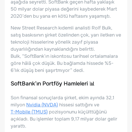
aşağıda seyretti. SoftBank geçen hafta yaklaşık
50 milyar dolar piyasa değerini kaybederek Mart
2020’den bu yana en kötü haftasını yaşamıştı.
New Street Research kıdemli analisti Rolf Bulk,
satış baskısının şirket özelinden çok, yarı iletken ve
teknoloji hisselerine yönelik zayıf piyasa
duyarlılığından kaynaklandığını belirtti.
Bulk, “SoftBank’ın iskontosu tarihsel ortalamalara
göre hâlâ çok düşük. Bu bağlamda hissede %5-
6’lık düşüş beni şaşırtmıyor” dedi.
SoftBank’ın Portföy Hamleleri 📊
Son finansal sonuçlarda şirket, ekim ayında 32,1
milyon
Nvidia (NVDA)
hissesi sattığını ve
T-Mobile (TMUS)
pozisyonunu küçülttüğünü
açıkladı. Bu işlemler toplam 9,17 milyar dolar gelir
yarattı.