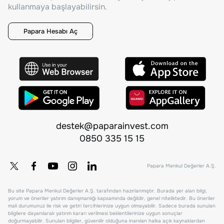
kullanmaya başlayabilirsin.
Papara Hesabı Aç
destek@paparainvest.com
0850 335 15 15
Papara Menkul Değerler A.Ş.
Bu site Papara Menkul Değerler A.Ş. tarafından hazırlanmıştır. Burada yer alan bilgi,
yorum ve öneriler yatırım danışmanlığı kapsamında değildir, genel niteliktedir. Bu öneriler
mali durumunuz ile risk ve getiri tercihlerinize uygun olmayabilir. Sadece burada sunulan
bilgilere dayanılarak yatırım kararı verilmesi beklentilerinize uygun sonuçlar
doğurmayabilir. Sunulan bilgiler, güvenilir olduğuna inanılan halka açık kaynaklardan