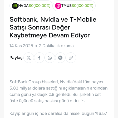
NVDA
$
0
(
100.00
%)
TMUS
$
0
(
100.00
%)
Softbank, Nvidia ve T-Mobile
Satışı Sonrası Değer
Kaybetmeye Devam Ediyor
14 Kas 2025
2
Dakikalık okuma
Paylaş:
SoftBank Group hisseleri, Nvidia’daki tüm payını
5,83 milyar dolara sattığını açıklamasının ardından
cuma günü yaklaşık %9 geriledi. Bu, şirketin üst
üste üçüncü satış baskısı günü oldu. 📉
Kayıplar gün içinde daralsa da hisse, bugün %6,57