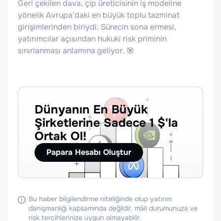
Geri çekilen dava, çip üreticisinin iş modeline
yönelik Avrupa’daki en büyük toplu tazminat
girişimlerinden biriydi. Sürecin sona ermesi,
yatırımcılar açısından hukuki risk priminin
sınırlanması anlamına geliyor. 🎯
Dünyanın En Büyük
Şirketlerine Sadece 1 $'la
Ortak Ol!
Papara Hesabı Oluştur
Bu haber bilgilendirme niteliğinde olup yatırım
danışmanlığı kapsamında değildir, mâli durumunuza ve
risk tercihlerinize uygun olmayabilir.