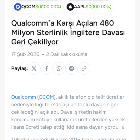
QCOM
$
0
(
100.00
%)
AAPL
$
0
(
100.00
%)
Qualcomm’a Karşı Açılan 480
Milyon Sterlinlik İngiltere Davası
Geri Çekiliyor
17 Şub 2026
2
Dakikalık okuma
Paylaş:
Qualcomm (QCOM)
, akıllı telefon çip telif ücretleri
nedeniyle İngiltere’de açılan toplu davanın geri
çekileceğini açıkladı. Dava, şirketin hakim
konumunu kötüye kullanarak üreticilerden yüksek
lisans ücreti talep ettiği iddiasına dayanıyordu. 📱
Tüketici derneği Which?, 2015’ten bu yana iPhone