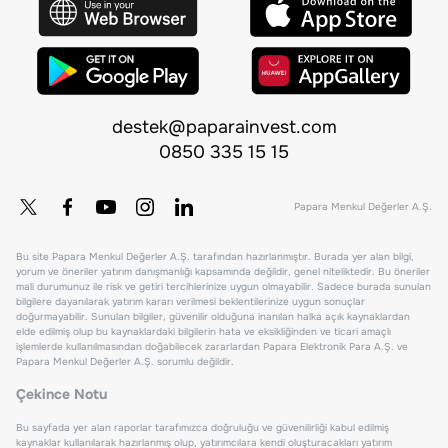
destek@paparainvest.com
0850 335 15 15
Papara Menkul Değerler A.Ş.
Bu site Papara Menkul Değerler A.Ş. tarafından hazırlanmıştır. Burada yer alan bilgi,
yorum ve öneriler yatırım danışmanlığı kapsamında değildir, genel niteliktedir. Bu öneriler
mali durumunuz ile risk ve getiri tercihlerinize uygun olmayabilir. Sadece burada sunulan
bilgilere dayanılarak yatırım kararı verilmesi beklentilerinize uygun sonuçlar
doğurmayabilir. Sunulan bilgiler, güvenilir olduğuna inanılan halka açık kaynaklardan
elde edilmiş olup bu kaynaklardaki bilgilerin hata ve eksikliğinden ve ticari amaçlı
işlemlerde kullanılmasından doğabilecek zararlardan Papara Elektronik Para A.Ş. ve
Papara Menkul Değerler A.Ş. sorumlu değildir.
Çekince Notu
Bu sayfada yer alan raporlar tarafımızca doğruluğu ve güvenilirliği kabul edilmiş
kaynaklar kullanılarak hazırlanmış olup, yatırımcılara kendi oluşturacakları yatırım