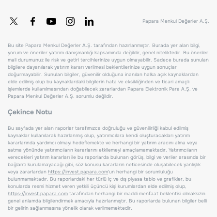
Papara Menkul Değerler A.Ş.
Bu site Papara Menkul Değerler A.Ş. tarafından hazırlanmıştır. Burada yer alan bilgi,
yorum ve öneriler yatırım danışmanlığı kapsamında değildir, genel niteliktedir. Bu öneriler
mali durumunuz ile risk ve getiri tercihlerinize uygun olmayabilir. Sadece burada sunulan
bilgilere dayanılarak yatırım kararı verilmesi beklentilerinize uygun sonuçlar
doğurmayabilir. Sunulan bilgiler, güvenilir olduğuna inanılan halka açık kaynaklardan
elde edilmiş olup bu kaynaklardaki bilgilerin hata ve eksikliğinden ve ticari amaçlı
işlemlerde kullanılmasından doğabilecek zararlardan Papara Elektronik Para A.Ş. ve
Papara Menkul Değerler A.Ş. sorumlu değildir.
Çekince Notu
Bu sayfada yer alan raporlar tarafımızca doğruluğu ve güvenilirliği kabul edilmiş
kaynaklar kullanılarak hazırlanmış olup, yatırımcılara kendi oluşturacakları yatırım
kararlarında yardımcı olmayı hedeflemekte ve herhangi bir yatırım aracını alma veya
satma yönünde yatırımcıların kararlarını etkilemeyi amaçlamamaktadır. Yatırımcıların
verecekleri yatırım kararları ile bu raporlarda bulunan görüş, bilgi ve veriler arasında bir
bağlantı kurulamayacağı gibi, söz konusu kararların neticesinde oluşabilecek yanlışlık
veya zararlardan
https://invest.papara.com
'un herhangi bir sorumluluğu
bulunmamaktadır. Bu raporlardaki her türlü iç ve dış piyasa tablo ve grafikler, bu
konularda resmi hizmet veren yetkili üçüncü kişi kurumlardan elde edilmiş olup,
https://invest.papara.com
tarafından herhangi bir maddi menfaat beklentisi olmaksızın
genel anlamda bilgilendirmek amacıyla hazırlanmıştır. Bu raporlarda bulunan bilgiler belli
bir gelirin sağlanmasına yönelik olarak verilmemektedir.