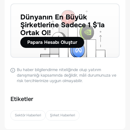
Dünyanın En Büyük
Şirketlerine Sadece 1 $'la
Ortak Ol!
Papara Hesabı Oluştur
Bu haber bilgilendirme niteliğinde olup yatırım
danışmanlığı kapsamında değildir, mâli durumunuza ve
risk tercihlerinize uygun olmayabilir.
Etiketler
Sektör Haberleri
Şirket Haberleri