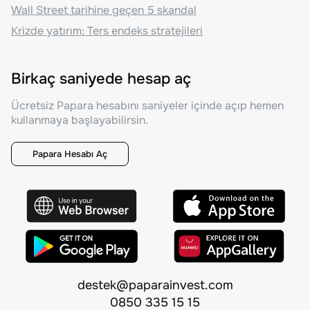
Wall Street tarihine geçen 5 skandal
Krizde yatırım: Ters endeks stratejileri
Birkaç saniyede hesap aç
Ücretsiz Papara hesabını saniyeler içinde açıp hemen
kullanmaya başlayabilirsin.
Papara Hesabı Aç
destek@paparainvest.com
0850 335 15 15