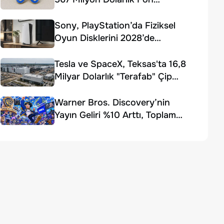
Ödemesi Kararı
Sony, PlayStation’da Fiziksel
Oyun Disklerini 2028’de
Sonlandırıyor
Tesla ve SpaceX, Teksas'ta 16,8
Milyar Dolarlık "Terafab" Çip
Fabrikası Kuruyor
Warner Bros. Discovery’nin
Yayın Geliri %10 Arttı, Toplam
Gelir Beklentiyi Karşılayamadı