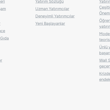
eri
Yatırım Sözlüğü
Yatır
Çeşit
aşam
Uzman Yatırımcılar
Önem
Deneyimli Yatırımcılar
Öğrenc
r
Yeni Başlayanlar
yatırı
nce
Moder
 Gıda
teoris
Ünlü y
başarı
er
Wall S
geçen
Krizde
endeks