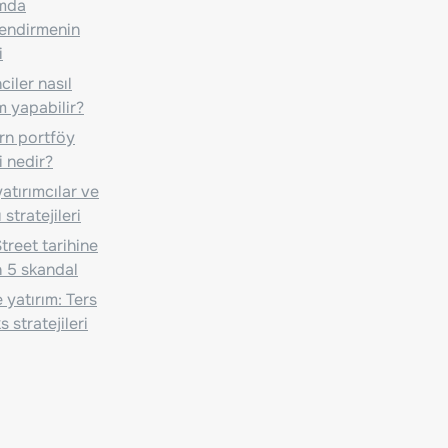
ımda
lendirmenin
i
iler nasıl
m yapabilir?
n portföy
i nedir?
atırımcılar ve
 stratejileri
treet tarihine
 5 skandal
 yatırım: Ters
 stratejileri