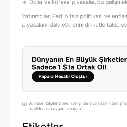
🔹 Dolar ve küresel piyasalar, bu gelişmele
Yatırımcılar, Fed’in faiz politikası ve enfl
piyasalarındaki etkilerini dikkatle takip ed
Dünyanın En Büyük Şirketler
Sadece 1 $'la Ortak Ol!
Papara Hesabı Oluştur
Bu haber bilgilendirme niteliğinde olup yatırım danışma
tercihlerinize uygun olmayabilir.
Etiketler