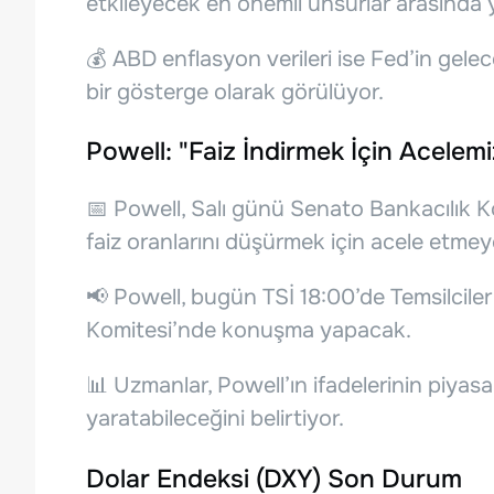
etkileyecek en önemli unsurlar arasında y
💰 ABD enflasyon verileri ise Fed’in gelece
bir gösterge olarak görülüyor.
Powell: "Faiz İndirmek İçin Acelem
📅 Powell, Salı günü Senato Bankacılık 
faiz oranlarını düşürmek için acele etmeye
📢 Powell, bugün TSİ 18:00’de Temsilciler
Komitesi’nde konuşma yapacak.
📊 Uzmanlar, Powell’ın ifadelerinin piyasa
yaratabileceğini belirtiyor.
Dolar Endeksi (DXY) Son Durum