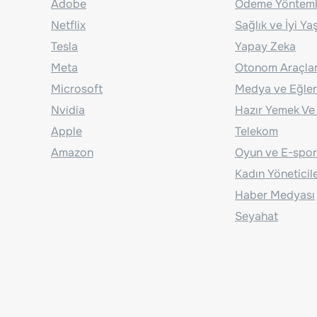
Adobe
Ödeme Yönteml
Netflix
Sağlık ve İyi Y
Tesla
Yapay Zeka
Meta
Otonom Araçla
Microsoft
Medya ve Eğle
Nvidia
Hazır Yemek Ve
Apple
Telekom
Amazon
Oyun ve E-spor
Kadın Yöneticil
Haber Medyası
Seyahat