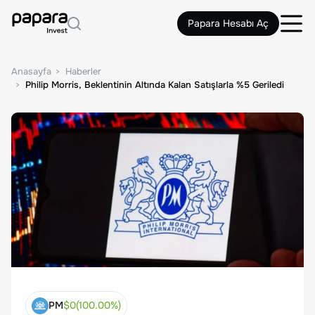
Papara Hesabı Aç
Anasayfa
Haberler
Philip Morris, Beklentinin Altında Kalan Satışlarla %5 Geriledi
PM
$
0
(
100.00
%)