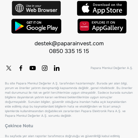
destek@paparainvest.com
0850 335 15 15
Papara Menkul Değerler A.Ş.
Bu site Papara Menkul Değerler A.Ş. tarafından hazırlanmıştır. Burada yer alan bilgi,
yorum ve öneriler yatırım danışmanlığı kapsamında değildir, genel niteliktedir. Bu öneriler
mali durumunuz ile risk ve getiri tercihlerinize uygun olmayabilir. Sadece burada sunulan
bilgilere dayanılarak yatırım kararı verilmesi beklentilerinize uygun sonuçlar
doğurmayabilir. Sunulan bilgiler, güvenilir olduğuna inanılan halka açık kaynaklardan
elde edilmiş olup bu kaynaklardaki bilgilerin hata ve eksikliğinden ve ticari amaçlı
işlemlerde kullanılmasından doğabilecek zararlardan Papara Elektronik Para A.Ş. ve
Papara Menkul Değerler A.Ş. sorumlu değildir.
Çekince Notu
Bu sayfada yer alan raporlar tarafımızca doğruluğu ve güvenilirliği kabul edilmiş