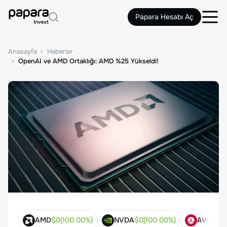
Papara Hesabı Aç
Anasayfa
Haberler
OpenAI ve AMD Ortaklığı: AMD %25 Yükseldi!
AMD
$
0
(
100.00
%)
NVDA
$
0
(
100.00
%)
AVGO
$
0