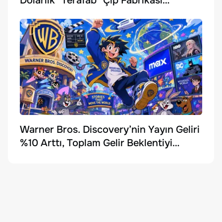
Dolarlık "Terafab" Çip Fabrikası
Kuruyor
Warner Bros. Discovery’nin Yayın Geliri
%10 Arttı, Toplam Gelir Beklentiyi
Karşılayamadı