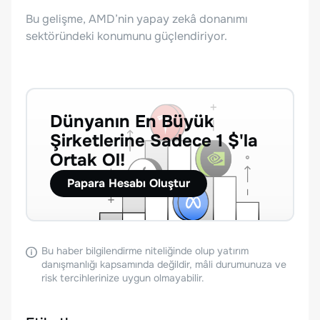
Bu gelişme, AMD’nin yapay zekâ donanımı
sektöründeki konumunu güçlendiriyor.
Dünyanın En Büyük
Şirketlerine Sadece 1 $'la
Ortak Ol!
Papara Hesabı Oluştur
Bu haber bilgilendirme niteliğinde olup yatırım
danışmanlığı kapsamında değildir, mâli durumunuza ve
risk tercihlerinize uygun olmayabilir.