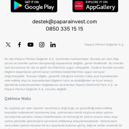
destek@paparainvest.com
0850 335 15 15
Papara Menkul Değerler A.Ş.
Bu site Papara Menkul Değerler A.Ş. tarafından hazırlanmıştır. Burada yer alan bilgi,
yorum ve öneriler yatırım danışmanlığı kapsamında değildir, genel niteliktedir. Bu öneriler
mali durumunuz ile risk ve getiri tercihlerinize uygun olmayabilir. Sadece burada sunulan
bilgilere dayanılarak yatırım kararı verilmesi beklentilerinize uygun sonuçlar
doğurmayabilir. Sunulan bilgiler, güvenilir olduğuna inanılan halka açık kaynaklardan
elde edilmiş olup bu kaynaklardaki bilgilerin hata ve eksikliğinden ve ticari amaçlı
işlemlerde kullanılmasından doğabilecek zararlardan Papara Elektronik Para A.Ş. ve
Papara Menkul Değerler A.Ş. sorumlu değildir.
Çekince Notu
Bu sayfada yer alan raporlar tarafımızca doğruluğu ve güvenilirliği kabul edilmiş
kaynaklar kullanılarak hazırlanmış olup, yatırımcılara kendi oluşturacakları yatırım
kararlarında yardımcı olmayı hedeflemekte ve herhangi bir yatırım aracını alma veya
satma yönünde yatırımcıların kararlarını etkilemeyi amaçlamamaktadır. Yatırımcıların
verecekleri yatırım kararları ile bu raporlarda bulunan görüş, bilgi ve veriler arasında bir