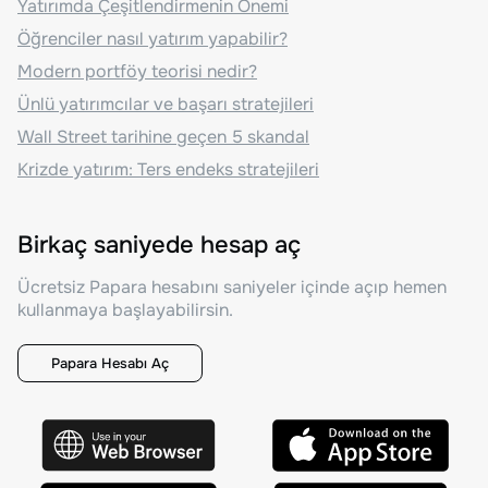
Yatırımda Çeşitlendirmenin Önemi
Öğrenciler nasıl yatırım yapabilir?
Modern portföy teorisi nedir?
Ünlü yatırımcılar ve başarı stratejileri
Wall Street tarihine geçen 5 skandal
Krizde yatırım: Ters endeks stratejileri
Birkaç saniyede hesap aç
Ücretsiz Papara hesabını saniyeler içinde açıp hemen
kullanmaya başlayabilirsin.
Papara Hesabı Aç