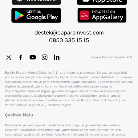
destek@paparainvest.com
0850 335 15 15
Papara Menkul Değerler A.Ş.
Bu site Papara Menkul Değerler A.Ş. tarafından hazırlanmıştır. Burada yer alan bilgi,
yorum ve öneriler yatırım danışmanlığı kapsamında değildir, genel niteliktedir. Bu öneriler
mali durumunuz ile risk ve getiri tercihlerinize uygun olmayabilir. Sadece burada sunulan
bilgilere dayanılarak yatırım kararı verilmesi beklentilerinize uygun sonuçlar
doğurmayabilir. Sunulan bilgiler, güvenilir olduğuna inanılan halka açık kaynaklardan
elde edilmiş olup bu kaynaklardaki bilgilerin hata ve eksikliğinden ve ticari amaçlı
işlemlerde kullanılmasından doğabilecek zararlardan Papara Elektronik Para A.Ş. ve
Papara Menkul Değerler A.Ş. sorumlu değildir.
Çekince Notu
Bu sayfada yer alan raporlar tarafımızca doğruluğu ve güvenilirliği kabul edilmiş
kaynaklar kullanılarak hazırlanmış olup, yatırımcılara kendi oluşturacakları yatırım
kararlarında yardımcı olmayı hedeflemekte ve herhangi bir yatırım aracını alma veya