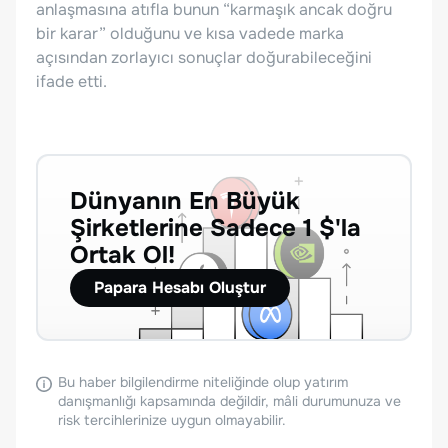
anlaşmasına atıfla bunun “karmaşık ancak doğru
bir karar” olduğunu ve kısa vadede marka
açısından zorlayıcı sonuçlar doğurabileceğini
ifade etti.
Dünyanın En Büyük
Şirketlerine Sadece 1 $'la
Ortak Ol!
Papara Hesabı Oluştur
Bu haber bilgilendirme niteliğinde olup yatırım
danışmanlığı kapsamında değildir, mâli durumunuza ve
risk tercihlerinize uygun olmayabilir.