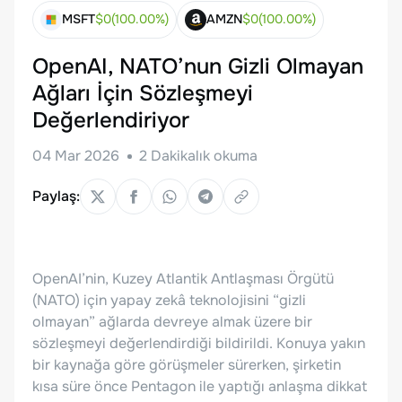
MSFT
$
0
(
100.00
%)
AMZN
$
0
(
100.00
%)
OpenAI, NATO’nun Gizli Olmayan
Ağları İçin Sözleşmeyi
Değerlendiriyor
04 Mar 2026
2
Dakikalık okuma
Paylaş:
OpenAI’nin, Kuzey Atlantik Antlaşması Örgütü
(NATO) için yapay zekâ teknolojisini “gizli
olmayan” ağlarda devreye almak üzere bir
sözleşmeyi değerlendirdiği bildirildi. Konuya yakın
bir kaynağa göre görüşmeler sürerken, şirketin
kısa süre önce Pentagon ile yaptığı anlaşma dikkat