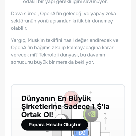
odaklı bir yapı gerekliliğini savunuyor.
Dava süreci, OpenAI’ın geleceği ve yapay zeka
sektörünün yönü açısından kritik bir dönemeç
olabilir.
Yargıç, Musk’ın teklifini nasıl değerlendirecek ve
OpenAI’ın bağımsız kalıp kalmayacağına karar
verecek mi? Teknoloji dünyası, bu davanın
sonucunu büyük bir merakla bekliyor.
Dünyanın En Büyük
Şirketlerine Sadece 1 $'la
Ortak Ol!
Papara Hesabı Oluştur