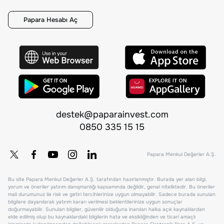
Papara Hesabı Aç
destek@paparainvest.com
0850 335 15 15
Papara Menkul Değerler A.Ş.
Bu site Papara Menkul Değerler A.Ş. tarafından hazırlanmıştır. Burada yer alan bilgi,
yorum ve öneriler yatırım danışmanlığı kapsamında değildir, genel niteliktedir. Bu öneriler
mali durumunuz ile risk ve getiri tercihlerinize uygun olmayabilir. Sadece burada sunulan
bilgilere dayanılarak yatırım kararı verilmesi beklentilerinize uygun sonuçlar
doğurmayabilir. Sunulan bilgiler, güvenilir olduğuna inanılan halka açık kaynaklardan
elde edilmiş olup bu kaynaklardaki bilgilerin hata ve eksikliğinden ve ticari amaçlı