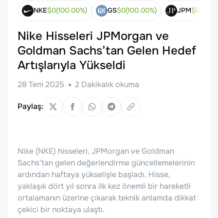
NKE
$
0
(
100.00
%)
GS
$
0
(
100.00
%)
JPM
$
0
(
100.
Nike Hisseleri JPMorgan ve
Goldman Sachs’tan Gelen Hedef
Artışlarıyla Yükseldi
28 Tem 2025
2
Dakikalık okuma
Paylaş:
Nike (NKE) hisseleri, JPMorgan ve Goldman
Sachs’tan gelen değerlendirme güncellemelerinin
ardından haftaya yükselişle başladı. Hisse,
yaklaşık dört yıl sonra ilk kez önemli bir hareketli
ortalamanın üzerine çıkarak teknik anlamda dikkat
çekici bir noktaya ulaştı.