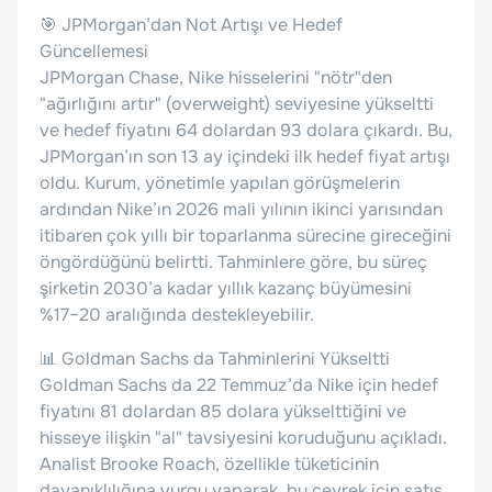
🎯 JPMorgan’dan Not Artışı ve Hedef
Güncellemesi
JPMorgan Chase, Nike hisselerini "nötr"den
"ağırlığını artır" (overweight) seviyesine yükseltti
ve hedef fiyatını 64 dolardan 93 dolara çıkardı. Bu,
JPMorgan’ın son 13 ay içindeki ilk hedef fiyat artışı
oldu. Kurum, yönetimle yapılan görüşmelerin
ardından Nike’ın 2026 mali yılının ikinci yarısından
itibaren çok yıllı bir toparlanma sürecine gireceğini
öngördüğünü belirtti. Tahminlere göre, bu süreç
şirketin 2030’a kadar yıllık kazanç büyümesini
%17–20 aralığında destekleyebilir.
📊 Goldman Sachs da Tahminlerini Yükseltti
Goldman Sachs da 22 Temmuz’da Nike için hedef
fiyatını 81 dolardan 85 dolara yükselttiğini ve
hisseye ilişkin "al" tavsiyesini koruduğunu açıkladı.
Analist Brooke Roach, özellikle tüketicinin
dayanıklılığına vurgu yaparak, bu çeyrek için satış