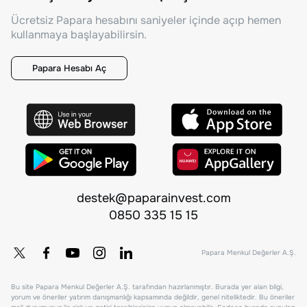
Ücretsiz Papara hesabını saniyeler içinde açıp hemen
kullanmaya başlayabilirsin.
Papara Hesabı Aç
destek@paparainvest.com
0850 335 15 15
Papara Menkul Değerler A.Ş.
Bu site Papara Menkul Değerler A.Ş. tarafından hazırlanmıştır. Burada yer alan bilgi,
yorum ve öneriler yatırım danışmanlığı kapsamında değildir, genel niteliktedir. Bu öneriler