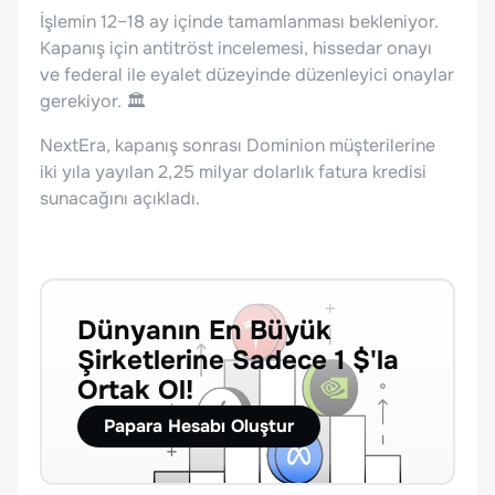
İşlemin 12–18 ay içinde tamamlanması bekleniyor.
Kapanış için antitröst incelemesi, hissedar onayı
ve federal ile eyalet düzeyinde düzenleyici onaylar
gerekiyor. 🏛️
NextEra, kapanış sonrası Dominion müşterilerine
iki yıla yayılan 2,25 milyar dolarlık fatura kredisi
sunacağını açıkladı.
Dünyanın En Büyük
Şirketlerine Sadece 1 $'la
Ortak Ol!
Papara Hesabı Oluştur