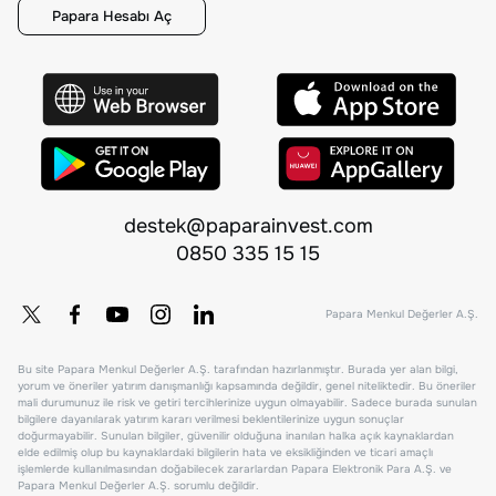
Papara Hesabı Aç
destek@paparainvest.com
0850 335 15 15
Papara Menkul Değerler A.Ş.
Bu site Papara Menkul Değerler A.Ş. tarafından hazırlanmıştır. Burada yer alan bilgi,
yorum ve öneriler yatırım danışmanlığı kapsamında değildir, genel niteliktedir. Bu öneriler
mali durumunuz ile risk ve getiri tercihlerinize uygun olmayabilir. Sadece burada sunulan
bilgilere dayanılarak yatırım kararı verilmesi beklentilerinize uygun sonuçlar
doğurmayabilir. Sunulan bilgiler, güvenilir olduğuna inanılan halka açık kaynaklardan
elde edilmiş olup bu kaynaklardaki bilgilerin hata ve eksikliğinden ve ticari amaçlı
işlemlerde kullanılmasından doğabilecek zararlardan Papara Elektronik Para A.Ş. ve
Papara Menkul Değerler A.Ş. sorumlu değildir.