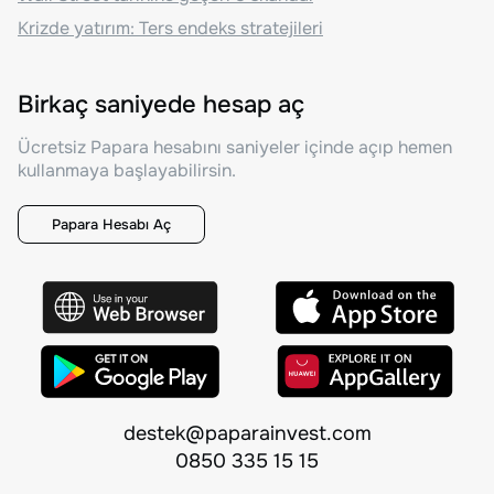
Krizde yatırım: Ters endeks stratejileri
Birkaç saniyede hesap aç
Ücretsiz Papara hesabını saniyeler içinde açıp hemen
kullanmaya başlayabilirsin.
Papara Hesabı Aç
destek@paparainvest.com
0850 335 15 15