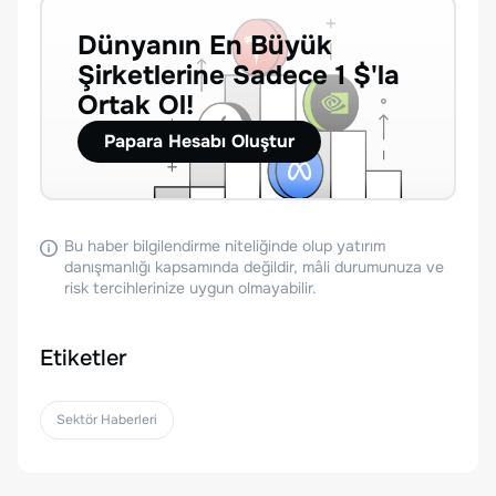
Dünyanın En Büyük
Şirketlerine Sadece 1 $'la
Ortak Ol!
Papara Hesabı Oluştur
Bu haber bilgilendirme niteliğinde olup yatırım
danışmanlığı kapsamında değildir, mâli durumunuza ve
risk tercihlerinize uygun olmayabilir.
Etiketler
Sektör Haberleri