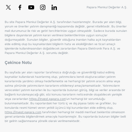
Papara Menkul Değerler A.Ş.
Bu site Papara Menkul Değerler A.Ş. tarafından hazırlanmıştır. Burada yer alan bilgi,
yorum ve öneriler yatırım danışmanlığı kapsamında değildir, genel niteliktedir. Bu öneriler
mali durumunuz ile risk ve getiri tercihlerinize uygun olmayabilir. Sadece burada sunulan
bilgilere dayanılarak yatırım kararı verilmesi beklentilerinize uygun sonuçlar
doğurmayabilir. Sunulan bilgiler, güvenilir olduğuna inanılan halka açık kaynaklardan
elde edilmiş olup bu kaynaklardaki bilgilerin hata ve eksikliğinden ve ticari amaçlı
işlemlerde kullanılmasından doğabilecek zararlardan Papara Elektronik Para A.Ş. ve
Papara Menkul Değerler A.Ş. sorumlu değildir.
Çekince Notu
Bu sayfada yer alan raporlar tarafımızca doğruluğu ve güvenilirliği kabul edilmiş
kaynaklar kullanılarak hazırlanmış olup, yatırımcılara kendi oluşturacakları yatırım
kararlarında yardımcı olmayı hedeflemekte ve herhangi bir yatırım aracını alma veya
satma yönünde yatırımcıların kararlarını etkilemeyi amaçlamamaktadır. Yatırımcıların
verecekleri yatırım kararları ile bu raporlarda bulunan görüş, bilgi ve veriler arasında bir
bağlantı kurulamayacağı gibi, söz konusu kararların neticesinde oluşabilecek yanlışlık
veya zararlardan
https://invest.papara.com
'un herhangi bir sorumluluğu
bulunmamaktadır. Bu raporlardaki her türlü iç ve dış piyasa tablo ve grafikler, bu
konularda resmi hizmet veren yetkili üçüncü kişi kurumlardan elde edilmiş olup,
https://invest.papara.com
tarafından herhangi bir maddi menfaat beklentisi olmaksızın
genel anlamda bilgilendirmek amacıyla hazırlanmıştır. Bu raporlarda bulunan bilgiler belli
bir gelirin sağlanmasına yönelik olarak verilmemektedir.