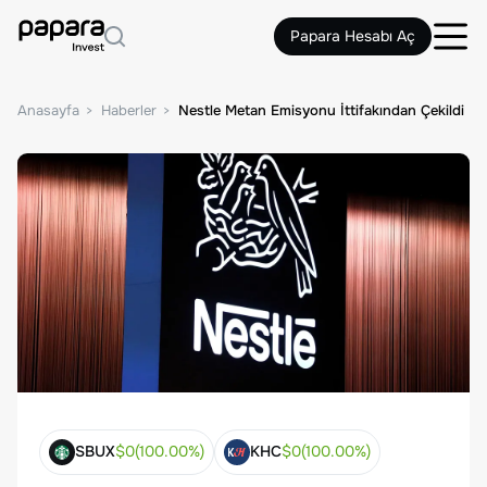
Papara Hesabı Aç
Anasayfa
Haberler
Nestle Metan Emisyonu İttifakından Çekildi
SBUX
$
0
(
100.00
%)
KHC
$
0
(
100.00
%)