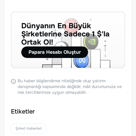
Dünyanın En Büyük
Şirketlerine Sadece 1 $'la
Ortak Ol!
Papara Hesabı Oluştur
Bu haber bilgilendirme niteliğinde olup yatırım
danışmanlığı kapsamında değildir, mâli durumunuza ve
risk tercihlerinize uygun olmayabilir.
Etiketler
Şirket Haberleri