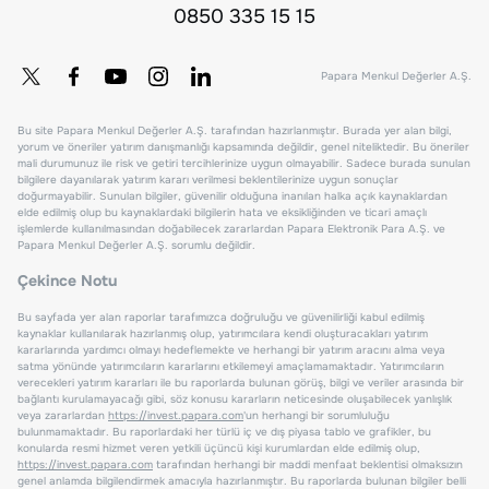
0850 335 15 15
Papara Menkul Değerler A.Ş.
Bu site Papara Menkul Değerler A.Ş. tarafından hazırlanmıştır. Burada yer alan bilgi,
yorum ve öneriler yatırım danışmanlığı kapsamında değildir, genel niteliktedir. Bu öneriler
mali durumunuz ile risk ve getiri tercihlerinize uygun olmayabilir. Sadece burada sunulan
bilgilere dayanılarak yatırım kararı verilmesi beklentilerinize uygun sonuçlar
doğurmayabilir. Sunulan bilgiler, güvenilir olduğuna inanılan halka açık kaynaklardan
elde edilmiş olup bu kaynaklardaki bilgilerin hata ve eksikliğinden ve ticari amaçlı
işlemlerde kullanılmasından doğabilecek zararlardan Papara Elektronik Para A.Ş. ve
Papara Menkul Değerler A.Ş. sorumlu değildir.
Çekince Notu
Bu sayfada yer alan raporlar tarafımızca doğruluğu ve güvenilirliği kabul edilmiş
kaynaklar kullanılarak hazırlanmış olup, yatırımcılara kendi oluşturacakları yatırım
kararlarında yardımcı olmayı hedeflemekte ve herhangi bir yatırım aracını alma veya
satma yönünde yatırımcıların kararlarını etkilemeyi amaçlamamaktadır. Yatırımcıların
verecekleri yatırım kararları ile bu raporlarda bulunan görüş, bilgi ve veriler arasında bir
bağlantı kurulamayacağı gibi, söz konusu kararların neticesinde oluşabilecek yanlışlık
veya zararlardan
https://invest.papara.com
'un herhangi bir sorumluluğu
bulunmamaktadır. Bu raporlardaki her türlü iç ve dış piyasa tablo ve grafikler, bu
konularda resmi hizmet veren yetkili üçüncü kişi kurumlardan elde edilmiş olup,
https://invest.papara.com
tarafından herhangi bir maddi menfaat beklentisi olmaksızın
genel anlamda bilgilendirmek amacıyla hazırlanmıştır. Bu raporlarda bulunan bilgiler belli