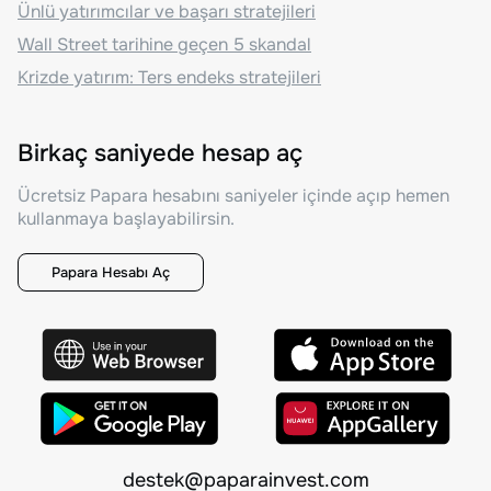
Ünlü yatırımcılar ve başarı stratejileri
Wall Street tarihine geçen 5 skandal
Krizde yatırım: Ters endeks stratejileri
Birkaç saniyede hesap aç
Ücretsiz Papara hesabını saniyeler içinde açıp hemen
kullanmaya başlayabilirsin.
Papara Hesabı Aç
destek@paparainvest.com