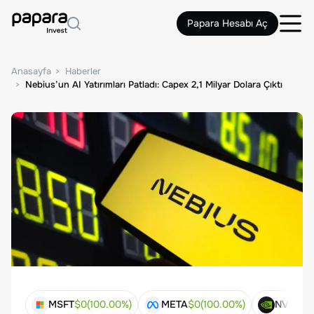
Papara Hesabı Aç
Anasayfa
Haberler
Nebius’un AI Yatırımları Patladı: Capex 2,1 Milyar Dolara Çıktı
MSFT
$
0
(
100.00
%)
META
$
0
(
100.00
%)
NVDA
$