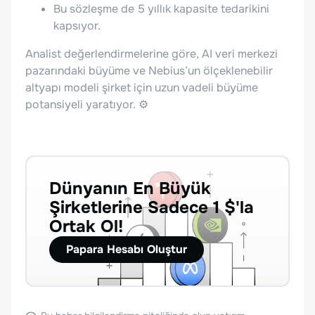
Bu sözleşme de 5 yıllık kapasite tedarikini
kapsıyor.
Analist değerlendirmelerine göre, AI veri merkezi
pazarındaki büyüme ve Nebius’un ölçeklenebilir
altyapı modeli şirket için uzun vadeli büyüme
potansiyeli yaratıyor. ⚙️
Dünyanın En Büyük
Şirketlerine Sadece 1 $'la
Ortak Ol!
Papara Hesabı Oluştur