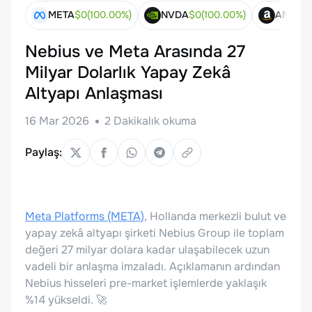
META
$
0
(
100.00
%)
NVDA
$
0
(
100.00
%)
AMZN
$
Nebius ve Meta Arasında 27
Milyar Dolarlık Yapay Zekâ
Altyapı Anlaşması
16 Mar 2026
2
Dakikalık okuma
Paylaş:
Meta Platforms (META)
, Hollanda merkezli bulut ve
yapay zekâ altyapı şirketi Nebius Group ile toplam
değeri 27 milyar dolara kadar ulaşabilecek uzun
vadeli bir anlaşma imzaladı. Açıklamanın ardından
Nebius hisseleri pre-market işlemlerde yaklaşık
%14 yükseldi. 🚀