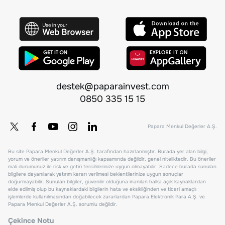
destek@paparainvest.com
0850 335 15 15
Papara Menkul Değerler A.Ş.
Bu site Papara Menkul Değerler A.Ş. tarafından hazırlanmıştır. Burada yer alan bilgi,
yorum ve öneriler yatırım danışmanlığı kapsamında değildir, genel niteliktedir. Bu öneriler
mali durumunuz ile risk ve getiri tercihlerinize uygun olmayabilir. Sadece burada sunulan
bilgilere dayanılarak yatırım kararı verilmesi beklentilerinize uygun sonuçlar
doğurmayabilir. Sunulan bilgiler, güvenilir olduğuna inanılan halka açık kaynaklardan
elde edilmiş olup bu kaynaklardaki bilgilerin hata ve eksikliğinden ve ticari amaçlı
işlemlerde kullanılmasından doğabilecek zararlardan Papara Elektronik Para A.Ş. ve
Papara Menkul Değerler A.Ş. sorumlu değildir.
Çekince Notu